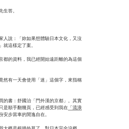
先生答。
家人說：「妳如果想體驗日本文化，又沒
」就這樣定了案。
京都的資料，我已經開始遠距離的為這個
竟然有一天會使用「迷」這個字，來指稱
買的書：舒國治「門外漢的京都」。其實
只是順手翻幾頁，已經感受到我在
「流浪
份安步當車的閒逸自在。
我大概是根牆外草了，對日本完全沒概