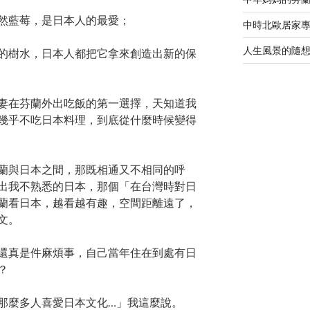
然藍莓，是日本人的最愛；
中時北歐居家
人生風景的隨
的樹水，日本人都把它拿來創造出新的保
妻在芬蘭外出吃飯的第一選擇，天知道我
幾乎不吃日本料理，到底從什麼時候變得
蘭與日本之間，那既相通又不相同的呼
出我不熟悉的日本，那個「在台灣時對日
蘭看日本，越看越有趣，空間距離遠了，
文。
還真是件麻煩事，自己當年住在到處有日
？
那麼多人喜愛日本文化…」我這麼說。