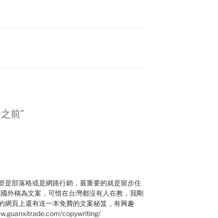
都行之前”
管是部落格或是網路行銷，最重要的就是留步住
在國外稱為文案，可惜在台灣都沒有人在教，我剛
的網頁上還有送一本免費的文案秘笈，有興趣
nxitrade.com/copywriting/