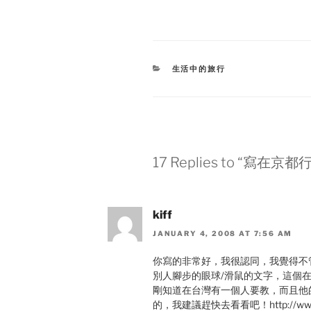
CATEGORIES
生活中的旅行
17 Replies to “寫在京
kiff
JANUARY 4, 2008 AT 7:56 AM
你寫的非常好，我很認同，我覺得不
別人腳步的眼球/滑鼠的文字，這個
剛知道在台灣有一個人要教，而且他
的，我建議趕快去看看吧！http://www.gua