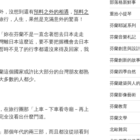
部落格新鮮事
外，沒想到還有
預料之外的相遇
，
預料之
重拾小提琴
旅行，人生，果然是充滿意外的驚喜！
芬蘭耶誕系列
「妳在芬蘭不是一直念著想去日本走走
芬蘭音樂札記
灣離日本這麼近，要不要把握機會去日本
芬蘭創意與設
暫時不見了的行李都還沒來得及回家，我
芬蘭創新的故
芬蘭四季自然
蘭這個國家或許比大部分的台灣朋友都熟
大多數的人都少。
芬蘭建築與人
芬蘭影像藝術
芬蘭教育
，在旅行團那「上車－下車看寺廟－再上
完全沒看出什麼門道。
芬蘭文學
北歐雜寫
」那個年代的兩三部，而且都沒從頭看到