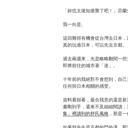
「妳也太後知後覺了吧！」芬蘭
我一向是。
這回難得有機會從台灣去日本，
真的玩過日本，可以先去京都。
過去兩週來，光是略略翻閱一些
即將前往的城市著「迷」。
十年前的我絕對不會想到，自己
任何與日本相關的感受。
資料看歸看，最合我意的還是新
書剛到手，還來不及細細閱讀，
集」裡讀到的舒氏風格
，那是一
如果舒先生是京都的門外漢，那