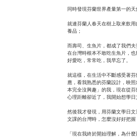
同時發現芬蘭世界產量第一的天
就連芬蘭人春天在樹上取來飲用
養品；
而壽司、生魚片，都成了我們夫
在台灣時根本不敢吃生魚片，也
好愛吃，常常吃，我早忘了。
就這樣，在生活中不斷感受著芬
應，看我熟悉的芬蘭設計，映照
本完全沒興趣」的我，現在從芬
心理距離卻近了，我開始想學日
然後我才發現，用芬蘭文學日文
文課的台灣時，怎麼沒好好把握
「現在我終於開始理解，為什麼