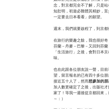
念，對京都完全不了解，只是站
知肚明，初遊必難體其精妙，至
一定要去日本看看」的願望。
週末，我們就要啟程了，到京都
在旅行的樂趣之餘，我也很好奇
芬蘭－丹麥－巴黎－又回到芬蘭
「生活旅行」之後，會對日本京
味。
也在此跟各位朋友說一聲，目前
望，留言報名的已有四十多位朋
接近五十人了，然而
想參加的朋
加人數更確定了之後，出版社才
家了！等我一週後從京都回來，
～：）