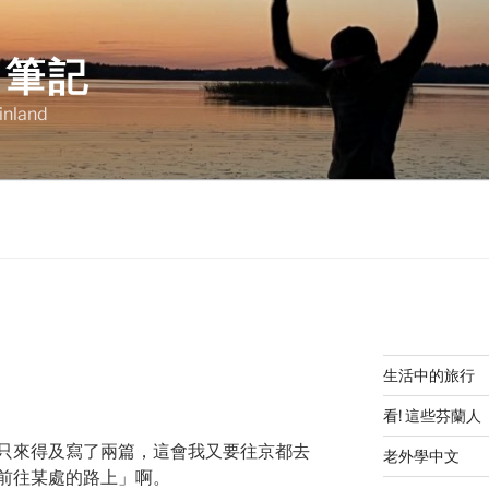
明筆記
Finland
生活中的旅行
看! 這些芬蘭人
只來得及寫了兩篇，這會我又要往京都去
老外學中文
前往某處的路上」啊。