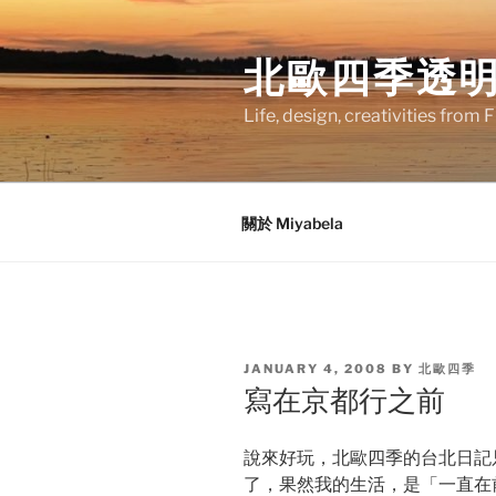
Skip
to
北歐四季透
content
Life, design, creativities from 
關於 Miyabela
POSTED
JANUARY 4, 2008
BY
北歐四季
ON
寫在京都行之前
說來好玩，北歐四季的台北日記
了，果然我的生活，是「一直在