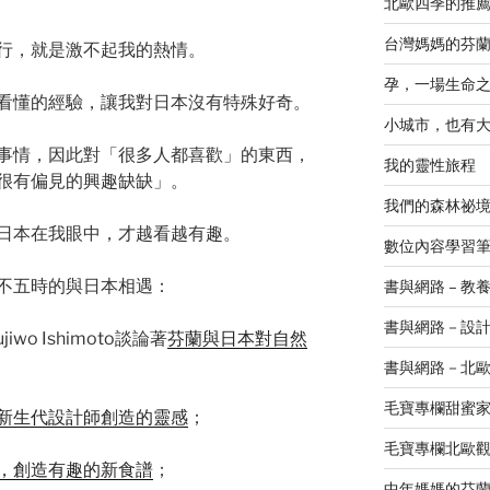
北歐四季的推
台灣媽媽的芬
行，就是激不起我的熱情。
孕，一場生命
看懂的經驗，讓我對日本沒有特殊好奇。
小城市，也有
事情，因此對「很多人都喜歡」的東西，
我的靈性旅程
很有偏見的興趣缺缺」。
我們的森林祕
日本在我眼中，才越看越有趣。
數位內容學習
不五時的與日本相遇：
書與網路 – 教
書與網路－設
iwo Ishimoto談論著
芬蘭與日本對自然
書與網路－北
毛寶專欄甜蜜
新生代設計師創造的靈感
；
毛寶專欄北歐
，創造有趣的新食譜
；
中年媽媽的芬