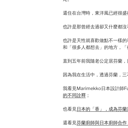
還住在台灣時，東洋風已經很盛
也許是那曾經去過卻又什麼都沒
也許是天性就喜歡做點不一樣的
和「很多人都想去」的地方，「
直到五年前我隨老公定居芬蘭，
因為我在生活中，透過芬蘭，三
我看見Marimekko日本設計師Fuj
的不同詮釋
；
也看見
日本的「香」，成為芬蘭
還看見
芬蘭廚師與日本廚師合作