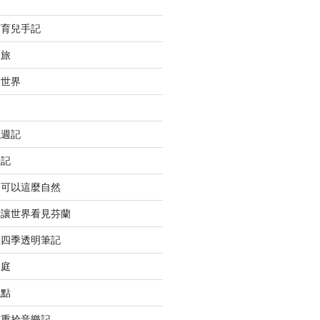
薦
蘭育兒手記
之旅
大世界
境週記
筆記
養可以這麼自然
計讓世界看見芬蘭
歐四季透明筆記
家庭
觀點
蘭重拾音樂記