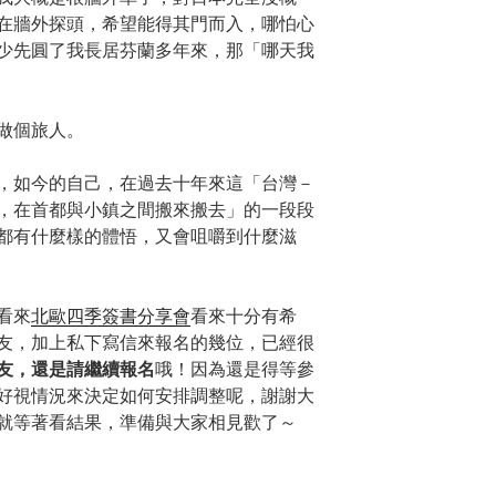
在牆外探頭，希望能得其門而入，哪怕心
少先圓了我長居芬蘭多年來，那「哪天我
做個旅人。
，如今的自己，在過去十年來這「台灣－
，在首都與小鎮之間搬來搬去」的一段段
都有什麼樣的體悟，又會咀嚼到什麼滋
看來
北歐四季簽書分享會
看來十分有希
友，加上私下寫信來報名的幾位，已經很
友，還是請繼續報名
哦！因為還是得等參
好視情況來決定如何安排調整呢，謝謝大
就等著看結果，準備與大家相見歡了～