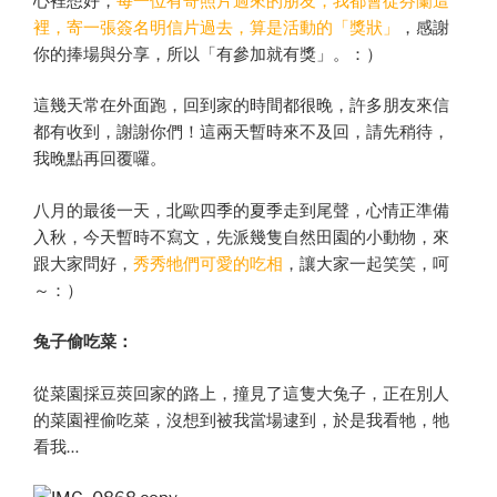
心裡想好，
每一位有寄照片過來的朋友，我都會從芬蘭這
裡，寄一張簽名明信片過去，算是活動的「獎狀」
，感謝
你的捧場與分享，所以「有參加就有獎」。：）
這幾天常在外面跑，回到家的時間都很晚，許多朋友來信
都有收到，謝謝你們！這兩天暫時來不及回，請先稍待，
我晚點再回覆囉。
八月的最後一天，北歐四季的夏季走到尾聲，心情正準備
入秋，今天暫時不寫文，先派幾隻自然田園的小動物，來
跟大家問好，
秀秀牠們可愛的吃相
，讓大家一起笑笑，呵
～：）
兔子偷吃菜：
從菜園採豆莢回家的路上，撞見了這隻大兔子，正在別人
的菜園裡偷吃菜，沒想到被我當場逮到，於是我看牠，牠
看我…