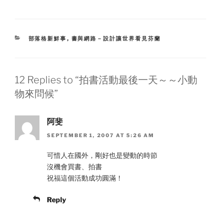
CATEGORIES
部落格新鮮事
,
書與網路－設計讓世界看見芬蘭
12 Replies to “拍書活動最後一天～～小動
物來問候”
阿斐
SEPTEMBER 1, 2007 AT 5:26 AM
可惜人在國外，剛好也是變動的時節
沒機會買書、拍書
祝福這個活動成功圓滿！
Reply