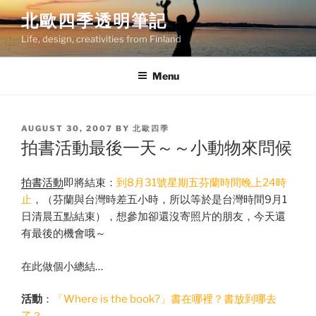
Skip
北歐四季透明筆記
to
Life, design, creativities from Finland
content
Menu
POSTED
AUGUST 30, 2007
BY
北歐四季
ON
拍書活動最後一天～～小動物來問候
拍書活動
即將結束：
到8月31號星期五芬蘭時間晚上24時
止
，（芬蘭與台灣時差五小時，所以等於是台灣時間9月1
日清晨五點結束），想參加卻還沒寄照片的朋友，今天還
有最後的機會哦～
在此做個小總結…
活動
：
「Where is the book?」書在哪裡？書放到哪去