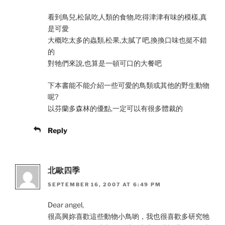
看到鳥兒,松鼠吃人類的食物,吃得津津有味的模樣,真
是可愛
大概吃太多的蟲類,松果,太膩了吧,換換口味也挺不錯
的
對牠們來說,也算是一頓可口的大餐吧
下本書能不能介紹一些可愛的鳥類或其他的野生動物
呢?
以芬蘭多森林的優點,一定可以有很多體裁的
Reply
北歐四季
SEPTEMBER 16, 2007 AT 6:49 PM
Dear angel,
很高興妳喜歡這些動物小鳥喲，我也很喜歡多研究牠