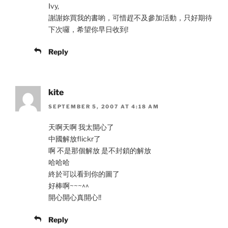
Ivy,
謝謝妳買我的書喲，可惜趕不及參加活動，只好期待
下次囉，希望你早日收到!
Reply
kite
SEPTEMBER 5, 2007 AT 4:18 AM
天啊天啊 我太開心了
中國解放flickr了
啊 不是那個解放 是不封鎖的解放
哈哈哈
終於可以看到你的圖了
好棒啊~~~^^
開心開心真開心!!
Reply