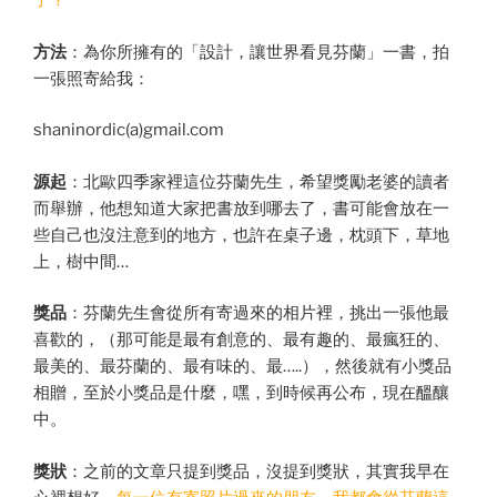
了？
方法
：為你所擁有的「設計，讓世界看見芬蘭」一書，拍
一張照寄給我：
shaninordic(a)gmail.com
源起
：北歐四季家裡這位芬蘭先生，希望獎勵老婆的讀者
而舉辦，他想知道大家把書放到哪去了，書可能會放在一
些自己也沒注意到的地方，也許在桌子邊，枕頭下，草地
上，樹中間…
獎品
：芬蘭先生會從所有寄過來的相片裡，挑出一張他最
喜歡的，（那可能是最有創意的、最有趣的、最瘋狂的、
最美的、最芬蘭的、最有味的、最…..），然後就有小獎品
相贈，至於小獎品是什麼，嘿，到時候再公布，現在醞釀
中。
獎狀
：之前的文章只提到獎品，沒提到獎狀，其實我早在