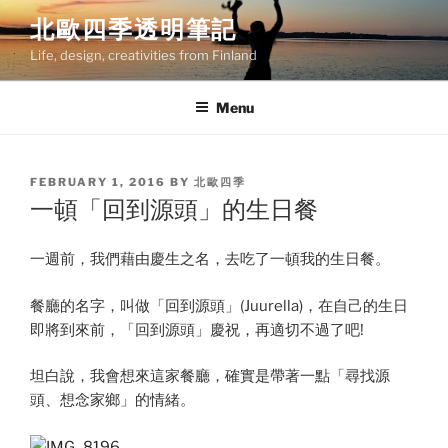
Skip
北歐四季透明筆記
to
Life, design, creativities from Finland
content
Menu
POSTED
FEBRUARY 1, 2016
BY
北歐四季
ON
一頓「回到源頭」的生日餐
一週前，我們藉由慶生之名，去吃了一頓我的生日餐。
餐廳的名字，叫做「回到源頭」(Juurella)，在自己的生日
即將到來前，「回到源頭」慶祝，再適切不過了吧!
坦白說，我會想來這家餐廳，確實是帶著一點「尋找源
頭、想念家鄉」的情緒。