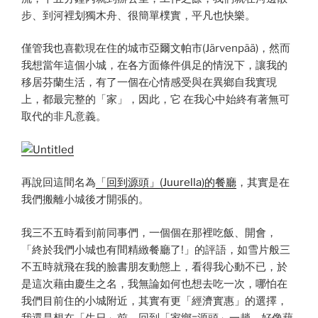
步、到河裡划獨木舟、很簡單樸實，平凡也快樂。
僅管我也喜歡現在住的城市亞爾文帕市(Järvenpää)，然而
我想當年這個小城，在各方面條件俱足的情況下，讓我的
移居芬蘭生活，有了一個在心情感受與在異鄉自我實現
上，都最完整的「家」，因此，它 在我心中始終有著無可
取代的非凡意義。
再說回這間名為
「回到源頭」(Juurella)的餐廳
，其實是在
我們搬離小城後才開張的。
我三不五時看到前同事們，一個個在那裡吃飯、開會，
「終於我們小城也有間精緻餐廳了!」的評語，如雪片般三
不五時就飛在我的臉書朋友動態上，看得我心動不已，於
是這次藉由慶生之名，我無論如何也想去吃一次，哪怕在
我們目前住的小城附近，其實有更「經濟實惠」的選擇，
我還是想在「生日」前，回到「家鄉=源頭」一趟。好像藉