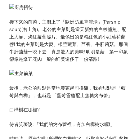
接下來的前菜，主廚上了「歐洲防風草濃湯」(Parsnip
soup)(右上角)。老公的主菜則是當天新鮮的白梭臚魚、配
上大麥、烤紅蘿蔔脆片、最傑出的是粉紅色的小紅莓荷蘭
醬! 我的主菜則是大麥、根莖蔬菜、茴香、牛肝菌菇。那個
牛肝菌菇一咬下去，真是驚人的美味! 明明是菇，第一印象
卻像是燉五花肉一般的鮮美還多了一份清甜!
最後，老公的甜點是當地農家起司拼盤，我的甜點是「藍
莓與白樺」，也就是 「藍莓雪酪配上焦糖烤布蕾」
白樺樹在哪裡?
侍者笑著說: 「我們的烤布蕾裡，有加白樺樹水喔!」
哇哇哇，原來如此! 所謂的白樺樹水，就取自於芬蘭到處都