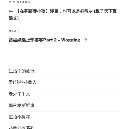
Previous
PREVIOUS
navigation
Post
【在芬蘭養小孩】漫畫，也可以是好教材 (親子天下嚴
選文)
Next
NEXT
Post
當編織遇上部落客Part 2 – Vlogging
生活中的旅行
看! 這些芬蘭人
老外學中文
部落格新鮮事
重拾小提琴
芬蘭耶誕系列