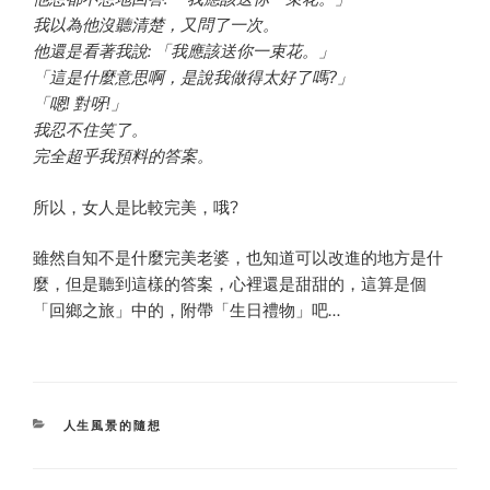
我以為他沒聽清楚，又問了一次。
他還是看著我說: 「我應該送你一束花。」
「這是什麼意思啊，是說我做得太好了嗎?」
「嗯! 對呀!」
我忍不住笑了。
完全超乎我預料的答案。
所以，女人是比較完美，哦?
雖然自知不是什麼完美老婆，也知道可以改進的地方是什
麼，但是聽到這樣的答案，心裡還是甜甜的，這算是個
「回鄉之旅」中的，附帶「生日禮物」吧…
CATEGORIES
人生風景的隨想