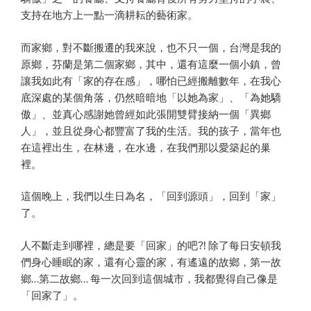
支持在地方上一點一滴耕耘的藝術家。
而家鄉，對不斷搬遷的我來說，也不只一個，台灣是我的
原鄉，芬蘭是第二個家鄉，其中，還有這麼一個小鎮，曾
讓我如此有「家的存在感」，哪怕已經搬離數年，在我心
底深處的某個角落，仍然暗暗地「以她為家」、「為她驕
傲」、並真心感謝她曾經如此張開雙臂接納一個「異鄉
人」，並且從身心都豐富了我的生活。我的孩子，當年也
在這裡出生，在林邊，在水邊，在我們那以愛築起的巢
裡。
這個晚上，我們以生日為名，「回到源頭」，回到「家」
了。
人不斷走到哪裡，總是要「回家」的吧?! 除了每日安頓我
們身心睡眠的家，還有心靈的家，有遙遠的故鄉，第一故
鄉…第二故鄉… 每一次回到這個城市，我都覺得自己像是
「回家了」。