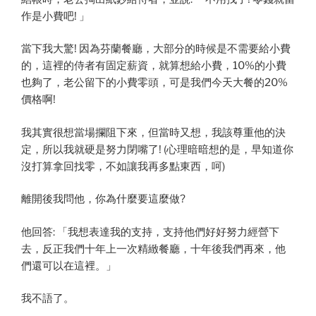
作是小費吧! 」
當下我大驚! 因為芬蘭餐廳，大部分的時候是不需要給小費
的，這裡的侍者有固定薪資，就算想給小費，10%的小費
也夠了，老公留下的小費零頭，可是我們今天大餐的20%
價格啊!
我其實很想當場攔阻下來，但當時又想，我該尊重他的決
定，所以我就硬是努力閉嘴了! (心理暗暗想的是，早知道你
沒打算拿回找零，不如讓我再多點東西，呵)
離開後我問他，你為什麼要這麼做?
他回答: 「我想表達我的支持，支持他們好好努力經營下
去，反正我們十年上一次精緻餐廳，十年後我們再來，他
們還可以在這裡。」
我不語了。