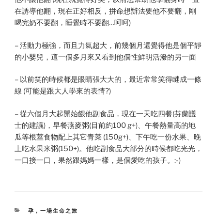
在誘導他翻，現在正好相反，拼命想辦法要他不要翻，剛
喝完奶不要翻，睡覺時不要翻…呵呵)
– 活動力極強，而且力氣超大，前幾個月還覺得他是個平靜
的小嬰兒，這一個多月來又看到他個性鮮明活潑的另一面
– 以前笑的時候都是眼睛張大大的，最近常常笑得瞇成一條
線 (可能是跟大人學來的表情?)
– 從六個月大起開始餵他副食品，現在一天吃四餐(芬蘭護
士的建議)，早餐燕麥粥(目前約100 g+)、午餐熱量高的地
瓜等根莖食物配上其它青菜 (150g+)、下午吃一份水果、晚
上吃水果米粥(150+)。他吃副食品大部分的時候都吃光光，
一口接一口，果然跟媽媽一樣，是個愛吃的孩子。:-)
CATEGORIES
孕，一場生命之旅