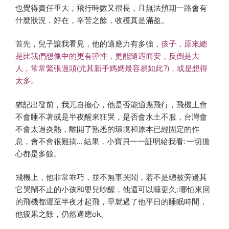
也覺得責任重大，飛行時數又很長，且無法預期一路會有
什麼狀況，好在，辛苦之餘，收穫真是滿盈。
首先，兒子讓我看見，他的適應力有多強，
孩子，原來總
是比我們想像中的更有彈性，更能隨遇而安，反倒是大
人，常常緊張過頭(尤其新手媽媽最容易如此?)，或是想得
太多。
猶記出發前，我兀自擔心，他是否能適應飛行，飛機上會
不會睡不著或是半夜醒來狂哭，是否會水土不服，台灣會
不會太過炎熱，離開了熟悉的環境和原本已經固定的作
息，會不會很難搞… 結果，小寶貝一一証明給我看: 一切擔
心都是多餘。
飛機上，他非常乖巧，並不無事哭鬧，若不是總被旁邊其
它哭鬧不止的小孩和嬰兒吵醒，他還可以睡更久; 哪怕來回
的飛機都遲至半夜才起飛，早就過了他平日的睡眠時間，
他疲累之餘，仍然適應ok。