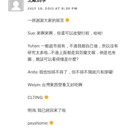
北歐四季
JULY 10, 2011 AT 8:30 PM
一併謝謝大家的留言
Sue: 來啊來啊，你還可以改變行程，哈哈!
Yuhan: 一般超市就有，不過我都自己做，所以沒有
研究太多啦…不過上面都是寫芬蘭文喔，倒是也有
圖，應該可以看得懂是什麼?
Anita: 我也怕得不得了，但不得不飛就只有撐囉!
Weiyin: 台灣東西營養又好吃啊
CLTING:
明鴻: 我已經回來了啦
payahome: