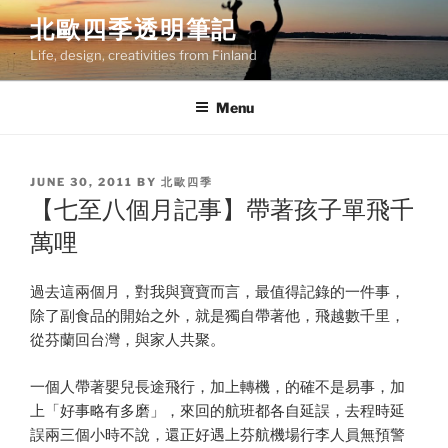
Skip
北歐四季透明筆記
to
Life, design, creativities from Finland
content
Menu
POSTED
JUNE 30, 2011
BY
北歐四季
ON
【七至八個月記事】帶著孩子單飛千
萬哩
過去這兩個月，對我與寶寶而言，最值得記錄的一件事，
除了副食品的開始之外，就是獨自帶著他，飛越數千里，
從芬蘭回台灣，與家人共聚。
一個人帶著嬰兒長途飛行，加上轉機，的確不是易事，加
上「好事略有多磨」，來回的航班都各自延誤，去程時延
誤兩三個小時不說，還正好遇上芬航機場行李人員無預警