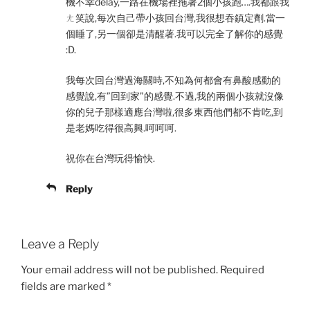
機不幸delay,一路在機場裡拖著2個小孩跑….我都跟我
ㄤ笑說,每次自己帶小孩回台灣,我很想吞鎮定劑.當一
個睡了,另一個卻是清醒著.我可以完全了解你的感覺
:D.
我每次回台灣過海關時,不知為何都會有鼻酸感動的
感覺說,有”回到家”的感覺.不過,我的兩個小孩就沒像
你的兒子那樣適應台灣啦,很多東西他們都不肯吃,到
是老媽吃得很高興.呵呵呵.
祝你在台灣玩得愉快.
Reply
Leave a Reply
Your email address will not be published.
Required
fields are marked
*