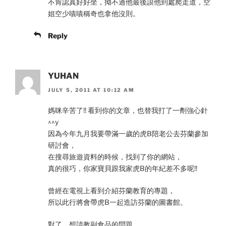
不肯認真好好坐，拗不過他最後誏他到處爬走道，空
姐空少嘖嘖稱奇也拿他沒則。
Reply
YUHAN
JULY 5, 2011 AT 10:12 AM
媽咪辛苦了!! 看到你的文章，也替我打了一劑強心針
^^y
因為今年九月我要帶滿一歲的虎B陪老公去芬蘭參加
研討會，
在搜尋旅遊資料的時候，找到了你的網站，
真的很巧，你家寶貝跟我家虎B的年紀差不多呢!!
曾經在電視上看到介紹芬蘭教育的專題，
所以此行將會帶虎B一起造訪芬蘭的圖書館。
對了，想請教副食品的問題，