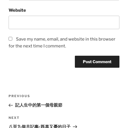
Website
Save my name, email, and website in this browser
for the next time I comment.
Post
Previous
PREVIOUS
navigation
Post
記人生中的第一個母親節
Next
NEXT
Post
八至九個月記事: 既喜又憂的日子