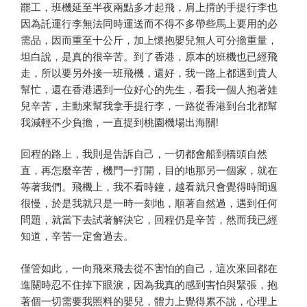
罷工，班機延至半夜兩點多才起飛，肩上揹的手提行李也
因為託運行李無法同時運送而不得不多帶些馬上要用的必
需品，因而重至十公斤，加上懷抱嬰兒無人可分擔重量，
坦白說，是真的很辛苦。到了香港，原本的班機也已經飛
走，所以要另外接一班飛機，還好，我一路上都遇到貴人
幫忙，還在香港遇到一位好心的先生，看我一個人抱著娃
兒辛苦，主動來幫我拿手提行李，一路從香港到台北都幫
我減輕不少負擔，一直提到桃園機場出海關!
回程的路上，我則是告訴自己，一切都會船到橋頭自然
直，再怎麼辛苦，機門一打開，目的地那另一個家，就在
等著我們。飛機上，我不看時鐘，越看就只會覺得時間過
很慢，於是我就只是一時一刻地，順著自然過，遇到任何
問題，就當下去試著解決它，回程仍是辛苦，然而我已經
知道，辛苦一定會過去。
僅管如此，一向飛來飛去從不害怕的自己，這次來回都在
進關時忍不住掉下眼淚，因為我真的感到害怕與緊張，抱
著個一切需要我照料的嬰兒，體力上覺得累不說，心理上