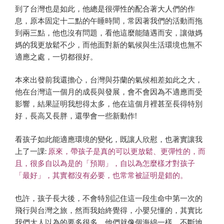
到了台灣也是如此，他總是很彈性的配合著大人們的作
息，原本固定十二點的午睡時間，常因著我們的活動而拖
到兩三點，他也沒有問題，看他這麼能隨遇而安，讓做媽
媽的我更放鬆不少，而他面對新的氣候與生活環境也無不
適應之處，一切都很好。
本來出發前我還擔心，台灣與芬蘭的氣候相差如此之大，
他在台灣這一個月的成長與發展，會不會因為不適應而受
影響，結果証明我想得太多，他在這個月裡甚至長得特別
好，長高又長胖，還學會一些新動作!
看孩子如此能適應環境的變化，既讓人欣慰，也著實讓我
上了一課:
原來，帶孩子是真的可以更放鬆、更彈性的，而
且，很多自以為是的「預期」，自以為怎麼樣才對孩子
「最好」，其實都沒有必要，也常常被証明是錯的。
也許，孩子長大後，不會特別記住這一段生命中第一次的
飛行與台灣之旅，然而我始終覺得，小嬰兒懂的，其實比
我們大人以為的要多很多，他們就像個海綿一樣，不斷地