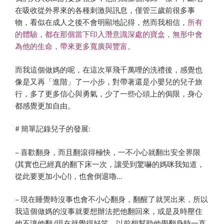
在吸收從外界來的各種刺激與訊息，僅管三歲前很多事
物，看似在成人之後不會明顯地記得，然而我相信，
所有
的體驗，都在那個當下印入潛意識深處的寶盒，無形中會
為他的生命，帶來更多寬廣與豐富。
而我這個做媽的呢，在這次單飛千萬哩的洗禮後，感覺也
像是又再「進階」了一小步，對帶著還是小嬰兒的兒子旅
行，多了更多信心與勇氣，少了一些心頭上的侷限，身心
都感覺更加自由。
# 簡單記錄兒子的發展:
– 喜歡翻身，而且翻滾得極快，一不小心就翻出安全界限
(其實也已經真的翻下床一次，讓受到驚嚇的媽咪我知道，
從此要更加小心!)，也會倒退嚕…
– 現在睡覺時沒事也會不小心翻身，翻醒了就哭出來，所以
我這個做媽的沒事就要想辦法把他翻回來，或是及時壓住
他不讓他翻 (現在就覺得好笑，以前想幫助他學翻身時一直