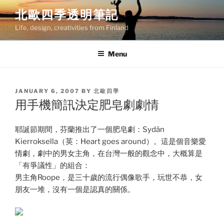
Skip
北歐四季透明筆記
to
Life, design, creativities from Finland
content
Menu
POSTED
JANUARY 6, 2007
BY
北歐四季
ON
用手機簡訊決定肥皂劇劇情
耶誕節期間，芬蘭推出了一個肥皂劇：Sydän
Kierroksella（英：Heart goes around）。這是個音樂愛
情劇，劇中的男女主角，在台灣一般的觀念中，大概算是
「有爭議性」的組合：
男主角Roope，是三十歲的流行偶像歌手，玩世不恭，女
朋友一堆，沒有一個是認真的關係。