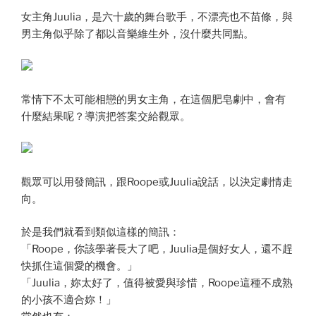
女主角Juulia，是六十歲的舞台歌手，不漂亮也不苗條，與
男主角似乎除了都以音樂維生外，沒什麼共同點。
常情下不太可能相戀的男女主角，在這個肥皂劇中，會有
什麼結果呢？導演把答案交給觀眾。
觀眾可以用發簡訊，跟Roope或Juulia說話，以決定劇情走
向。
於是我們就看到類似這樣的簡訊：
「Roope，你該學著長大了吧，Juulia是個好女人，還不趕
快抓住這個愛的機會。」
「Juulia，妳太好了，值得被愛與珍惜，Roope這種不成熟
的小孩不適合妳！」