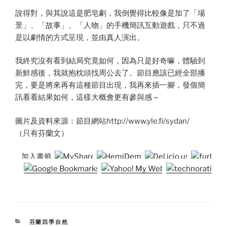
說得對，與其說這是肥皂劇，我倒覺得比較像是加了「場
景」、「故事」、「人物」的手機簡訊互動遊戲，只不過
是以劇情的方式呈現，並由真人演出。
我終究沒有看到結局究竟如何，因為只是好奇嘛，體驗到
新鮮感後，我就抱枕頭找周公去了。節目應該已經全部播
完，要是將來再有這種節目出現，我再來插一腳，發個簡
訊看看結果如何，這樣大概會更有參與感～
圖片及資料來源：節目網站http://www.yle.fi/sydan/
（只有芬蘭文）
加入書籤:
CATEGORIES
芬蘭四季自然