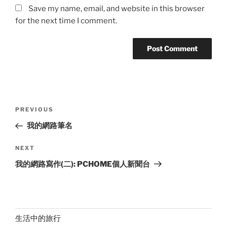
Save my name, email, and website in this browser
for the next time I comment.
Post
Previous
PREVIOUS
navigation
Post
我的網路筆名
Next
NEXT
Post
我的網路寫作(二): PCHOME個人新聞台
生活中的旅行