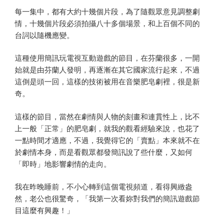
每一集中，都有大約十幾個片段，為了隨觀眾意見調整劇
情，十幾個片段必須拍攝八十多個場景，和上百個不同的
台詞以隨機應變。
這種使用簡訊玩電視互動遊戲的節目，在芬蘭很多，一開
始就是由芬蘭人發明，再逐漸在其它國家流行起來，不過
這倒是頭一回，這樣的技術被用在音樂肥皂劇裡，很是新
奇。
這樣的節目，當然在劇情與人物的刻畫和連貫性上，比不
上一般「正常」的肥皂劇，就我的觀看經驗來說，也花了
一點時間才適應，不過，我覺得它的「賣點」本來就不在
於劇情本身，而是看觀眾都發簡訊說了些什麼，又如何
「即時」地影響劇情的走向。
我在昨晚睡前，不小心轉到這個電視頻道，看得興緻盎
然，老公也很驚奇，「我第一次看妳對我們的簡訊遊戲節
目這麼有興趣！」