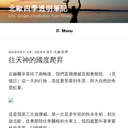
Skip
北歐四季透明筆記
to
Life, design, creativities from Finland
content
Menu
POSTED
AUGUST 19, 2004
BY
北歐四季
ON
往天神的國度爬昇
在赫爾辛基待了兩晚後，我們直飛挪威首都奧斯陸。（見
後註）這一天的行旅，竟從夏景看到冬景，和大自然的奇
景虹暈。
這是我第三次遊挪威。第一次是多年前的秋末冬初，初次
遊北歐，從奧斯陸往卑爾根的火車上，我四處驚叫著車窗