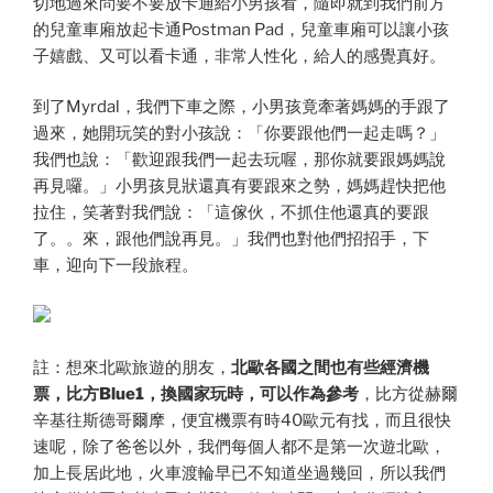
切地過來問要不要放卡通給小男孩看，隨即就到我們前方
的兒童車廂放起卡通Postman Pad，兒童車廂可以讓小孩
子嬉戲、又可以看卡通，非常人性化，給人的感覺真好。
到了Myrdal，我們下車之際，小男孩竟牽著媽媽的手跟了
過來，她開玩笑的對小孩說：「你要跟他們一起走嗎？」
我們也說：「歡迎跟我們一起去玩喔，那你就要跟媽媽說
再見囉。」小男孩見狀還真有要跟來之勢，媽媽趕快把他
拉住，笑著對我們說：「這傢伙，不抓住他還真的要跟
了。。來，跟他們說再見。」我們也對他們招招手，下
車，迎向下一段旅程。
註：想來北歐旅遊的朋友，
北歐各國之間也有些經濟機
票，比方Blue1，換國家玩時，可以作為參考
，比方從赫爾
辛基往斯德哥爾摩，便宜機票有時40歐元有找，而且很快
速呢，除了爸爸以外，我們每個人都不是第一次遊北歐，
加上長居此地，火車渡輪早已不知道坐過幾回，所以我們