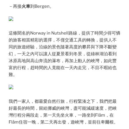
－再接
火車
到Bergen。
這條聞名的Norway in Nutshell路線，提供了時間少得可憐
的旅客相當精彩的選擇，不僅交通工具的轉換，提供人不
同的旅遊經驗，沿線的景色隨著高度的攀昇與下降不斷變
幻，一天之內可以讓人從夏景看到冬景，從綠林湖泊看到
冰原高地與高山奔流的瀑布，再加上動人的峽灣，如此豐
富的行程，趕時間的人竟能在一天內走完，不目不暇給也
難。
我們一家人，都最愛自然行旅，行程緊湊之下，我們把最
好最長的時間，留給挪威的峽灣，盡可能減緩速度，把峽
灣行程分兩段走，第一天先坐火車，一路坐到Flåm，在
Flåm住宿一晚，第二天再出發，遊峽灣，並前往卑爾根。