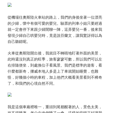
從機場往奧斯陸火車站的路上，我們的身後坐著一位漂亮
的少婦，懷中有個可愛的嬰兒。驗票的列車小姐只要經過
就一定會停下來跟少婦閒聊一陣，逗弄嬰兒一番，後來我
發現少婦自己哄嬰兒時，竟是說芬蘭文，讓我驚訝得以為
自己聽錯呢。
火車從奧斯陸開出後，我就目不轉睛地盯著外面的美景，
此時還沒到真正的旺季，旅客寥寥可數，所以我們可以左
右排隨便坐，到處換位子看風景。我們是標準的遊客，看
什麼都新奇，挪威本地人多是上了車就開始睡覺，也難
怪，好幾個小時的車程，加上他們大概看美景看到不稀奇
了，和我們的心境自然不同。
我是這個車廂裡唯一，重頭到尾都醒著的人，景色太美，