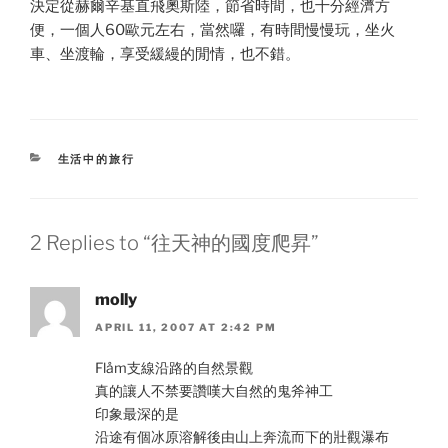
決定從赫爾辛基直飛奧斯陸，節省時間，也十分經濟方
便，一個人60歐元左右，當然囉，有時間慢慢玩，坐火
車、坐渡輪，享受緩縵的閒情，也不錯。
CATEGORIES
生活中的旅行
2 Replies to “往天神的國度爬昇”
molly
APRIL 11, 2007 AT 2:42 PM
Flåm支線沿路的自然景觀
真的讓人不禁要讚嘆大自然的鬼斧神工
印象最深的是
沿途有個冰原溶解後由山上奔流而下的壯觀瀑布