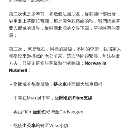
外的美景，記憶猶新；
第二次也是多年前，和幾個法國朋友，從芬蘭中部出發，
驅車北上芬蘭拉普蘭，那是個色彩繽紛的秋，我們跨過芬
蘭與挪威的邊界，從兩個北國的交界頂端，俯視峽灣的美
麗；
第三次， 就是現在，同樣的路線，不同的季節，我陪家人
和從沒來過挪威的老公前來。這次時間很緊湊，無法往北
方去，只能走這條旅客最熱門的路線：
Norway in
Nutshell
：
－從挪威首都奧斯陸，
搭火車
往西部大城卑爾根
－中間在Myrdal下車，坐
聞名的Flåm支線
－再由Flåm
坐船
遊峽灣至Gudvangen
－然後坐
公車
蜿蜒至Voss小鎮