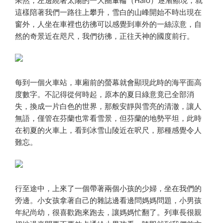
果然，左邊繞著太陽的一大圈暈輪（Halo）逐漸顯現，就
這樣陪著我們一路往上攀升，雪白的山峰開始不時出現在
窗外，人坐在車裡也彷彿可以感覺到車外的一絲涼意，自
然的奇景近在咫尺，我們彷彿，正往天神的國度前行。
每到一個火車站，車廂前的螢幕就會顯現此時的海平面高
度數字。不記得從何時起，原本的夏日綠意竟已全部消
失，換成一片白色的世界，那般安靜與雪亮的清澈，讓人
無語，僅管在芬蘭也常看雪景，但芬蘭的地勢平坦，此時
在初夏的火車上，看到冰雪山陵近在呎尺，那種感覺令人
難忘。
行至途中，上來了一個帶著兩個小孩的少婦，坐在我們的
旁邊。小女孩拿著自己的雜誌邊看邊問媽媽問題，小男孩
年紀尚幼，很喜歡跑來跑去，讓媽媽忙翻了。列車長很親