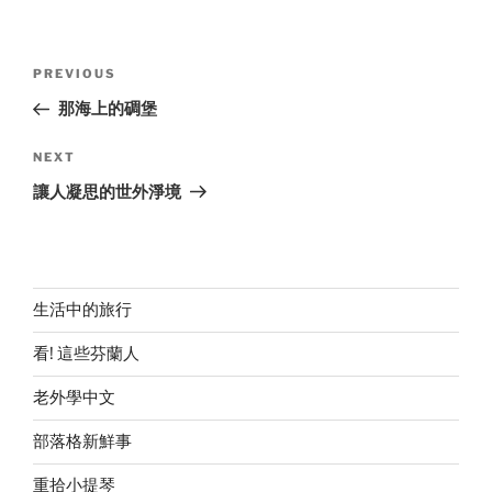
Post
Previous
PREVIOUS
navigation
Post
那海上的碉堡
Next
NEXT
Post
讓人凝思的世外淨境
生活中的旅行
看! 這些芬蘭人
老外學中文
部落格新鮮事
重拾小提琴