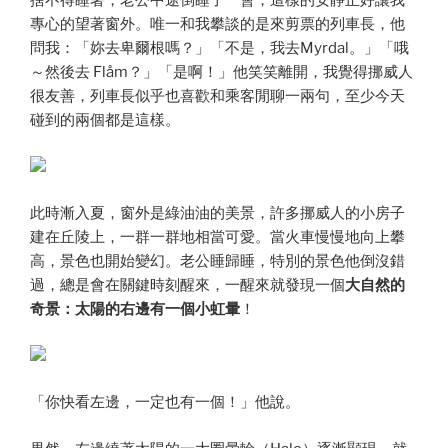
捨不得睡著，老公中途倒睡了一會，這樣的安靜正好讓我
專心的望著窗外。唯一和我攀談的是來剪票的列車長，他
問我：「妳去卑爾根嗎？」「不是，我去Myrdal。」「哦
～然後去 Flåm？」「是啊！」他笑笑離開，我覺得挪威人
很友善，列車長似乎也喜歡和乘客閒聊一兩句，至少今天
碰到的兩個都是這樣。
此時漸入夏，窗外是綠油油的美景，許多挪威人的小房子
建在丘陵上，一群一群地相當可愛。當火車慢慢地向上攀
高，景色也開始變幻。老公睡歸睡，特別的景色他倒沒錯
過，總是會在關鍵時刻醒來，一醒來就發現一個
大自然的
奇景：太陽的右邊有一個小虹暈
！
「你快看左邊，一定也有一個！」他說。