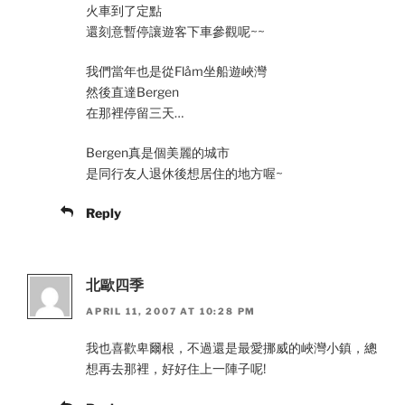
火車到了定點
還刻意暫停讓遊客下車參觀呢~~
我們當年也是從Flåm坐船遊峽灣
然後直達Bergen
在那裡停留三天…
Bergen真是個美麗的城市
是同行友人退休後想居住的地方喔~
Reply
北歐四季
APRIL 11, 2007 AT 10:28 PM
我也喜歡卑爾根，不過還是最愛挪威的峽灣小鎮，總
想再去那裡，好好住上一陣子呢!