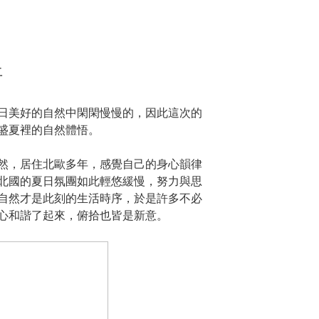
悟
日美好的自然中閑閑慢慢的，因此這次的
盛夏裡的自然體悟。
然，居住北歐多年，感覺自己的身心韻律
北國的夏日氛團如此輕悠緩慢，努力與思
自然才是此刻的生活時序，於是許多不必
心和諧了起來，俯拾也皆是新意。