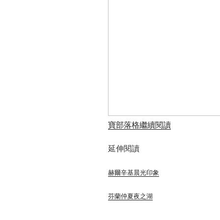
寶部落格繼續閱讀
延伸閱讀
赫爾辛基晨光印象
芬蘭仲夏夜之湖