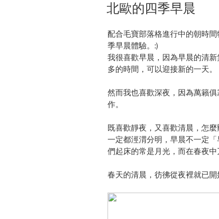
ON
北歐的四季早晨
配合毛寶部落格進行中的朝時間
季早晨體驗。:)
我很喜歡早晨，因為早晨的清新
多的時間，可以迎接新的一天。
然而我也喜歡深夜，因為萬籟俱
作。
既喜歡靜夜，又喜歡清晨，怎麼
一定都涇渭分明，早晨不一定「
們起床的常是月光，而在春夜中
春天的清晨，彷彿從夜裡就已開