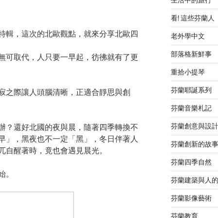
看! 這些芬蘭人
特輯，這次的北歐觀點，就來分享北歐四
老外學中文
部落格新鮮事
無可取代，人只要一早起，彷彿就有了更
重拾小提琴
芬蘭耶誕系列
寂之際讓人頭腦清晰，正適合靜思與創
芬蘭音樂札記
芬蘭創意與設
辦？還好北國的夜與晨，隨著四季轉換不
早」，黑夜也不一定「黑」，冬日伴著人
芬蘭創新的故
兀自醒著時，竟也會遇見晨光。
芬蘭四季自然
始。
芬蘭建築與人
芬蘭影像藝術
芬蘭教育