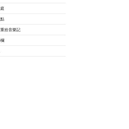
家庭
觀點
蘭重拾音樂記
專欄
想