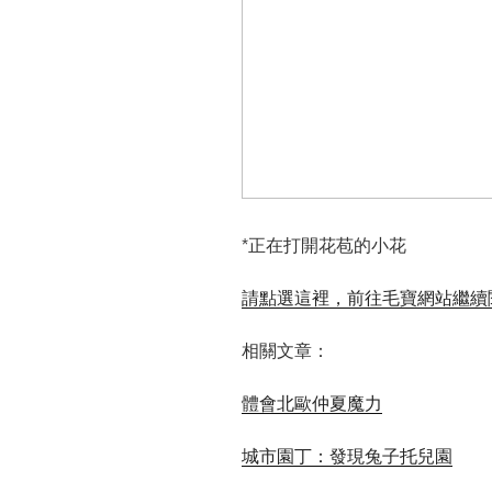
*正在打開花苞的小花
請點選這裡，前往毛寶網站繼續閱
相關文章：
體會北歐仲夏魔力
城市園丁：發現兔子托兒園