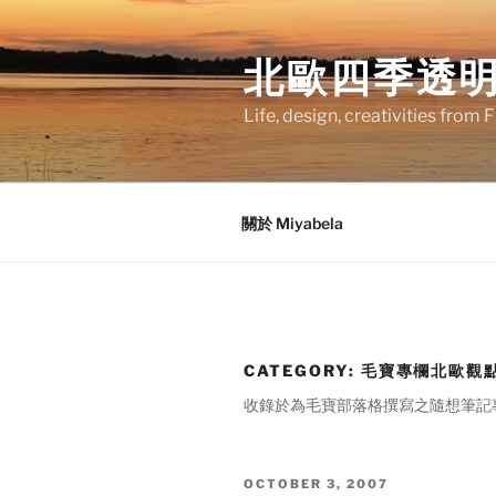
Skip
to
北歐四季透
content
Life, design, creativities from 
關於 Miyabela
CATEGORY:
毛寶專欄北歐觀
收錄於為毛寶部落格撰寫之隨想筆記
POSTED
OCTOBER 3, 2007