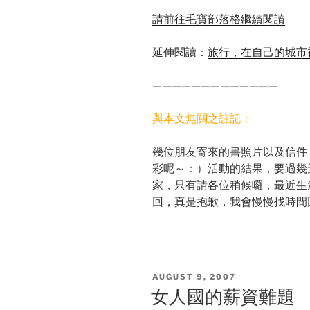
請前往毛寶部落格繼續閱讀
延伸閱讀：
旅行，在自己的城市
—————————————
與本文無關之註記：
幾位朋友寄來的書照片以及信件
彩呢～：）活動的結果，要過幾
家，只有請各位稍候囉，最近生
回，真是抱歉，我會慢慢找時間
POSTED
AUGUST 9, 2007
ON
女人國的薪資難題