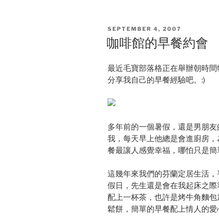
POSTED
SEPTEMBER 4, 2007
ON
咖啡館的早餐約會
最近毛寶部落格正在舉辦朝時間
分享我自己的早餐經驗吧。:)
多年前的一個暑假，還是男朋友
我，每天早上他總是會進廚房，
餐最讓人感覺幸福，哪怕只是簡
這幾年來我們的芬蘭定居生活，
假日，先生還是會在我起床之際
配上一杯茶，也許是烤牛角麵包
鬆餅，簡單的早餐配上情人的愛