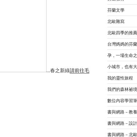
芬蘭文學
北歐雜寫
北歐四季的推
台灣媽媽的芬
孕，一場生命
小城市，也有
…春之新綠
請前往毛
我的靈性旅程
我們的森林祕
數位內容學習
書與網路 – 教
書與網路－設
書與網路－北