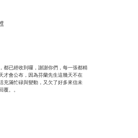
裡
，都已經收到囉，謝謝你們，每一張都精
天才會公布，因為芬蘭先生這幾天不在
活充滿忙碌與變動，又欠了好多來信未
回覆。。