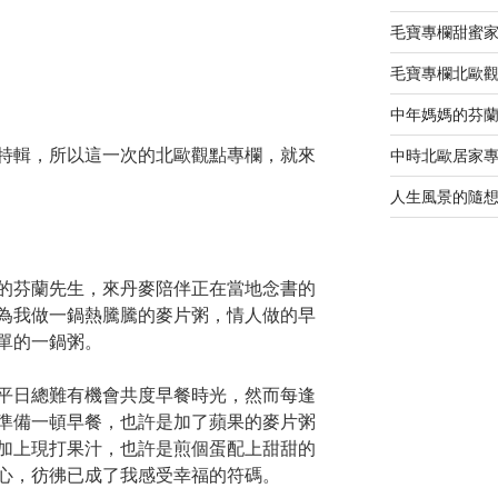
毛寶專欄甜蜜
毛寶專欄北歐
中年媽媽的芬
特輯，所以這一次的北歐觀點專欄，就來
中時北歐居家
人生風景的隨
的芬蘭先生，來丹麥陪伴正在當地念書的
為我做一鍋熱騰騰的麥片粥，情人做的早
單的一鍋粥。
平日總難有機會共度早餐時光，然而每逢
準備一頓早餐，也許是加了蘋果的麥片粥
加上現打果汁，也許是煎個蛋配上甜甜的
心，彷彿已成了我感受幸福的符碼。