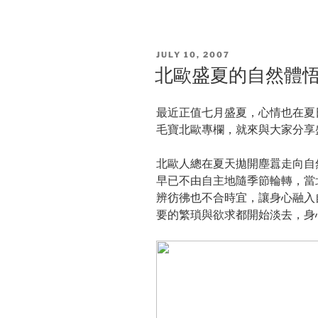
POSTED
JULY 10, 2007
ON
北歐盛夏的自然體
最近正值七月盛夏，心情也在夏
毛寶北歐專欄，就來與大家分享
北歐人總在夏天拋開塵囂走向自
早已不由自主地隨季節輪轉，當
辨彷彿也不合時宜，讓身心融入
要的繁瑣與欲求都開始淡去，身