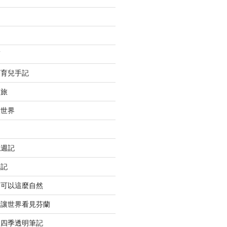
薦
蘭育兒手記
之旅
大世界
境週記
筆記
養可以這麼自然
計讓世界看見芬蘭
歐四季透明筆記