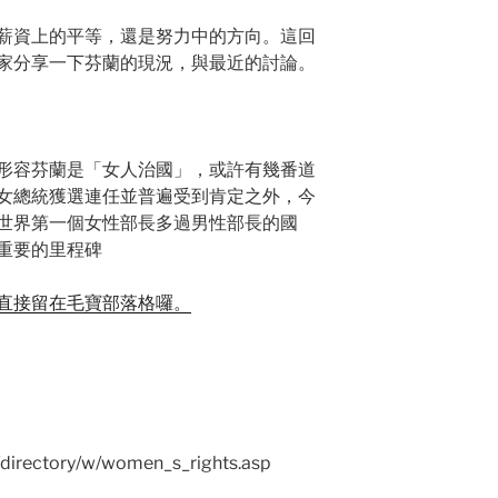
薪資上的平等，還是努力中的方向。這回
家分享一下芬蘭的現況，與最近的討論。
形容芬蘭是「女人治國」，或許有幾番道
女總統獲選連任並普遍受到肯定之外，今
世界第一個女性部長多過男性部長的國
重要的里程碑
直接留在毛寶部落格囉。
directory/w/women_s_rights.asp