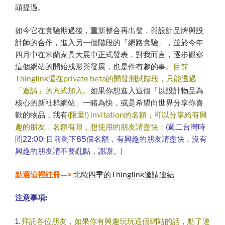
頭提過。
如今它在實驗期過後，重新整合再出發，與設計品牌與設
計師的合作，進入另一個階段的「網路實驗」，並於今年
四月中在米蘭家具大展中正式發表，對我而言，逐步觀察
這個網站的開始成形與發展，也是件有趣的事。
目前
Thinglink還在private beta的開發測試階段，只能透過
「邀請」的方式加入。
如果你想進入這個「以設計物品為
核心的新社群網站」一睹為快，或是希望向世界分享你喜
歡的物品，我有
(限量!) invitation的名額，可以分享給有興
趣的朋友
，名額有限，想使用的朋友請盡快：
(週二台灣時
間22:00: 目前剩下85個名額，有興趣的朋友請盡快，沒有
興趣的朋友請不要亂點，謝謝。)
點選這裡
註冊—>
北歐四季的Thinglink邀請連結
注意事項:
1.
拜託各位
朋友，如果你有興趣玩玩這個網站的話，點了連