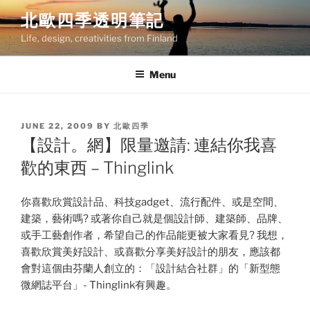
Skip
北歐四季透明筆記
to
Life, design, creativities from Finland
content
Menu
POSTED
JUNE 22, 2009
BY
北歐四季
ON
【設計。網】限量邀請: 連結你我喜
歡的東西 – Thinglink
你喜歡欣賞設計品、科技gadget、流行配件、或是空間、
建築，藝術嗎? 或著你自己就是個設計師、建築師、品牌、
或手工藝創作者，希望自己的作品能更被大家看見? 我想，
喜歡欣賞美好設計、或喜歡分享美好設計的朋友，應該都
會對這個由芬蘭人創立的：「設計結合社群」的「新型態
微網誌平台」- Thinglink有興趣。