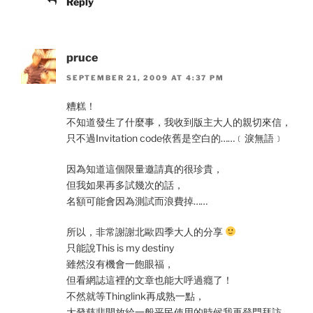
Reply
pruce
SEPTEMBER 21, 2009 AT 4:37 PM
糟糕！
不知道發生了什麼事，我收到版主大人的親切來信，
只不過Invitation code依舊是空白的……﹝淚無語﹞
因為知道這個限量邀請真的很珍貴，
但我如果再多試幾次的話，
名額可能會因為測試而浪費掉……
所以，非常謝謝北歐四季大人的分享
只能說This is my destiny
雖然沒有機會一飽眼福，
但看網誌這裡的文章也能大呼過癮了！
不然就等Thinglink再成熟一點，
大發慈悲開放給一般平民使用的時候我再登門拜訪