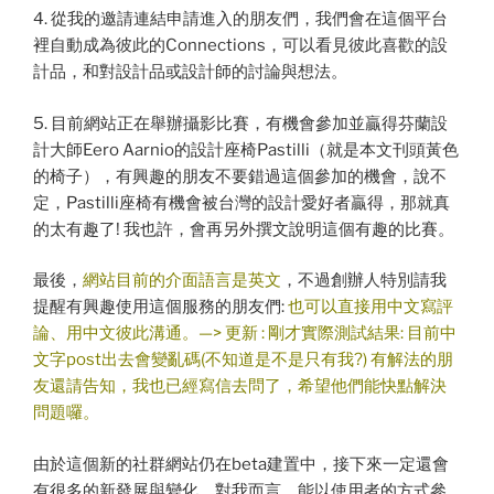
4. 從我的邀請連結申請進入的朋友們，我們會在這個平台
裡自動成為彼此的Connections，可以看見彼此喜歡的設
計品，和對設計品或設計師的討論與想法。
5. 目前網站正在舉辦攝影比賽，有機會參加並贏得芬蘭設
計大師Eero Aarnio的設計座椅Pastilli（就是本文刊頭黃色
的椅子），有興趣的朋友不要錯過這個參加的機會，說不
定，Pastilli座椅有機會被台灣的設計愛好者贏得，那就真
的太有趣了! 我也許，會再另外撰文說明這個有趣的比賽。
最後，
網站目前的介面語言是英文
，不過創辦人特別請我
提醒有興趣使用這個服務的朋友們:
也可以直接用中文寫評
論、用中文彼此溝通。—> 更新 : 剛才實際測試結果: 目前中
文字post出去會變亂碼(不知道是不是只有我?) 有解法的朋
友還請告知，我也已經寫信去問了，希望他們能快點解決
問題囉。
由於這個新的社群網站仍在beta建置中，接下來一定還會
有很多的新發展與變化，對我而言，能以使用者的方式參