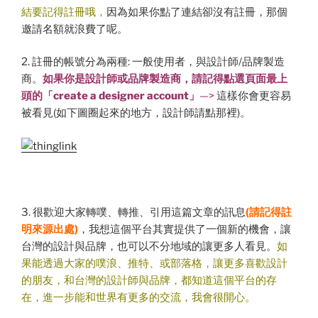
結要記得註冊哦，
因為如果你點了連結卻沒有註冊，那個
邀請名額就浪費了呢。
2. 註冊的帳號分為兩種: 一般使用者，與設計師/品牌製造
商。
如果
你是設計師或品牌製造商，請記得點選頁面最上
頭
的
「create a designer account」
—>
這樣你會更容易
被看見(如下圖圈起來的地方，設計師請點那裡)。
3. 很歡迎大家轉噗、轉推、引用這篇文章的訊息
(請記得註
明來源出處)
，我想這個平台其實提供了一個新的機會，讓
台灣的設計與品牌，也可以不分地域的讓更多人看見。
如
果能透過大家的噗浪、推特、或部落格，讓更多喜歡設計
的朋友，和台灣的設計師與品牌，都知道這個平台的存
在，
進一步能和世界有更多的交流，我會很開心。