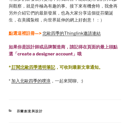
與觀察，就是件極為有趣的事。接下來有機會時，我會再
另外介紹它們的最新發展，也為大家分享這個從芬蘭誕
生，在美國紮根，向世界延伸的網上好創意！：）
點選這裡
註冊—>
北歐四季的Thinglink邀請連結
如果
你是
設計師或品牌製造商，請記得在頁面的最上頭點
選
「create a designer account」哦
*
訂閱北歐四季透明筆記
，可收到最新文章通知。
*
加入北歐四季的噗浪
，一起來閒聊。:)
CATEGORIES
芬蘭創意與設計