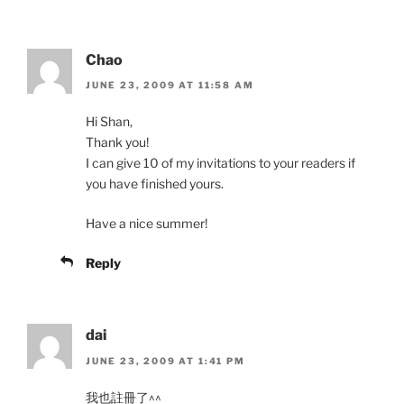
Chao
JUNE 23, 2009 AT 11:58 AM
Hi Shan,
Thank you!
I can give 10 of my invitations to your readers if
you have finished yours.
Have a nice summer!
Reply
dai
JUNE 23, 2009 AT 1:41 PM
我也註冊了^^