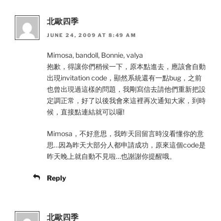
北歐四季
JUNE 24, 2009 AT 8:49 AM
Mimosa, bandoll, Bonnie, valya
抱歉，得讓你們稍候一下，原本點進去，應該會自動
出現invitation code，顯然系統還有一點bug，之前
也曾出現過這樣的問題，我剛寫信去請他們重新把設
定調正常，好了以後我會來這裡再次通知大家，到時
候，直接點連結就可以囉!
Mimosa，不好意思，我昨天回留言時沒看懂你的意
思…因為昨天大部分人都申請成功，原來這個code是
昨天晚上就自動不見啦…也謝謝你提醒哦。
Reply
北歐四季