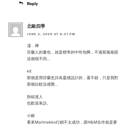
Reply
北歐四季
JUNE 3, 2009 AT 8:37 PM
凜．燁
芬蘭人的書包，就是標準的中性包啊，不過那風格跟
這個很不同…
kit
那個是用芬蘭史詩為靈感設計的，還不錯，只是我對
那個比較沒感覺…
拆組達人
也歡迎來訪。
小榕
看來Marimekko行銷不太成功，跟H&M合作就是要