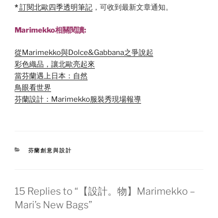
*
訂閱北歐四季透明筆記
，可收到最新文章通知。
Marimekko相關閱讀:
從Marimekko與Dolce&Gabbana之爭說起
彩色織品，讓北歐亮起來
當芬蘭遇上日本：自然
鳥眼看世界
芬蘭設計：Marimekko服裝秀現場報導
CATEGORIES
芬蘭創意與設計
15 Replies to “【設計。物】Marimekko –
Mari’s New Bags”