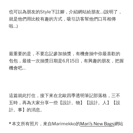
也可以為朋友的Style下註腳，介紹網站給朋友…(說明了，
就是他們用比較有趣的方式，吸引訪客幫他們口耳相傳
啦…)
最重要的是，不要忘記參加抽獎，有機會抽中你最喜歡的
包包，最後一次抽獎日期是6月15日，有興趣的朋友，把握
機會吧…
這篇就此打住，接下來在北歐四季透明筆記部落格，三不
五時，再為大家分享一些【設計。物】【設計。人】【設
計。事】的消息。
*
本文所有照片，來自Marimekko的
Mari’s New Bags
網站