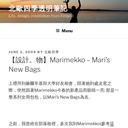
Skip
北歐四季透明筆記
to
Life, design, creativities from Finland
content
Menu
POSTED
JUNE 2, 2009
BY
北歐四季
ON
【設計。物】Marimekko – Mari’s
New Bags
上禮拜到赫爾辛基與大學好友相會，陪著她到處走逛之
際，突然因著Marimekko今春的新產品而眼睛一亮: 那是一
整系列女用包包，以Mari’s New Bags為名。
之前，我曾經在部落格裡，多次寫到Marimekko(參考
這