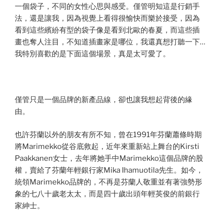
一個袋子，不同的女性心思與感受。僅管明知這是行銷手
法，還是讓我，因為視覺上看得很愉快而樂於接受，因為
看到這些繽紛有型的袋子像是看到北歐的春夏，而這些插
畫也奪人注目，不知道插畫家是哪位，我還真想打聽一下…
我特別喜歡的是下面這個場景，真是太可愛了。
僅管只是一個品牌的新產品線，卻也讓我想起背後的緣
由。
也許芬蘭以外的朋友有所不知，曾在1991年芬蘭蕭條時期
將Marimekko從谷底救起，近年來重新站上舞台的Kirsti
Paakkanen女士，去年將她手中Marimekko這個品牌的股
權，賣給了芬蘭年輕銀行家Mika Ihamuotila先生。如今，
統領Marimekko品牌的，不再是芬蘭人敬重並有著強勢形
象的七八十歲老太太，而是四十歲出頭年輕英俊的前銀行
家紳士。