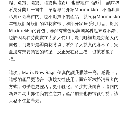
篇
、
這篇
、
這篇
、
這篇
與
這篇
)，也曾經在
《設計 讓世界
看見芬蘭》
一書中，單篇專門介紹Marimekko，不過我自
己真正最喜歡的、也不斷買下的產品，就只有Marimekko
年輕設計師設計的印花窗帘，和部分家居系列用品。對於
Marimekko的背包，雖然有些色彩與圖案看起來還不錯，
也許因為在芬蘭實在太多人使用，走到哪裡都是芬蘭人的
書包，到處都是罌粟花背袋，看久了人就真的麻木了，完
全沒有想要買它的慾望，反正光在路上看，也就看飽了
吧。
這次，
Mari’s New Bags
, 倒真的讓我眼睛一亮。感覺上，
這樣的產品更適合上班族女性使用，而它訴求於消費者的
方式，似乎也更靈活，更年輕化。至少對我而言，這回的
新東西馬上抓住我的注意力，產品插畫也做得很可愛，讓
人忍不住想帶走。