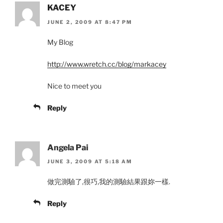
KACEY
JUNE 2, 2009 AT 8:47 PM
My Blog
http://www.wretch.cc/blog/markacey
Nice to meet you
Reply
Angela Pai
JUNE 3, 2009 AT 5:18 AM
做完測驗了,很巧,我的測驗結果跟妳一樣.
Reply