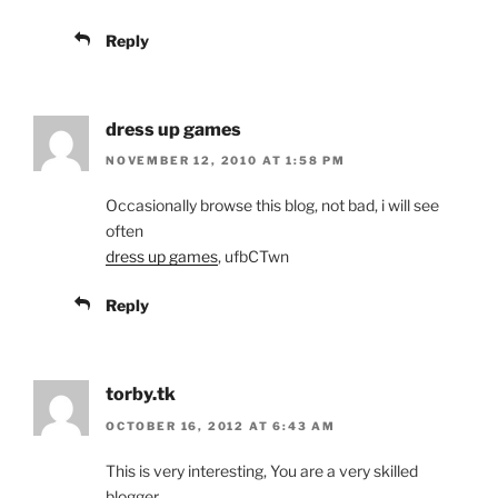
Reply
dress up games
NOVEMBER 12, 2010 AT 1:58 PM
Occasionally browse this blog, not bad, i will see
often
dress up games
, ufbCTwn
Reply
torby.tk
OCTOBER 16, 2012 AT 6:43 AM
This is very interesting, You are a very skilled
blogger.