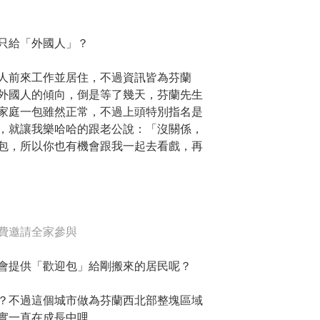
只給「外國人」？
人前來工作並居住，不過資訊皆為芬蘭
外國人的傾向，倒是等了幾天，芬蘭先生
家庭一包雖然正常，不過上頭特別指名是
，就讓我樂哈哈的跟老公說：「沒關係，
包，所以你也有機會跟我一起去看戲，再
費邀請全家參與
會提供「歡迎包」給剛搬來的居民呢？
？不過這個城市做為芬蘭西北部整塊區域
實一直在成長中哩。