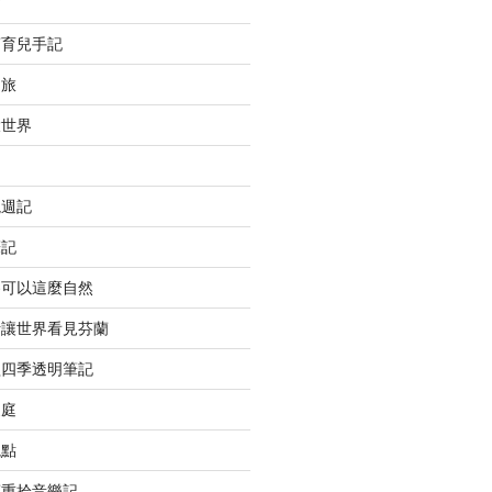
薦
蘭育兒手記
之旅
大世界
境週記
筆記
養可以這麼自然
計讓世界看見芬蘭
歐四季透明筆記
家庭
觀點
蘭重拾音樂記