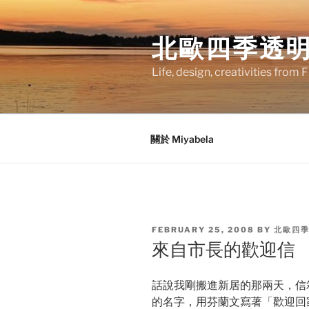
Skip
to
北歐四季透
content
Life, design, creativities from 
關於 Miyabela
POSTED
FEBRUARY 25, 2008
BY
北歐四
ON
來自市長的歡迎信
話說我剛搬進新居的那兩天，信
的名字，用芬蘭文寫著「歡迎回家！」(Te