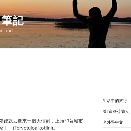
明筆記
Finland
季
生活中的旅行
看! 這些芬蘭人
箱裡就丟進來一個大信封，上頭印著城市
老外學中文
rvetuloa kotiin!)。