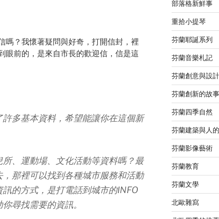
部落格新鮮事
重拾小提琴
芬蘭耶誕系列
信嗎？我懷著疑問與好奇，打開信封，裡
到眼前的，是來自市長的歡迎信，信是這
芬蘭音樂札記
芬蘭創意與設
芬蘭創新的故
芬蘭四季自然
了許多基本資料，希望能讓你在這個新
芬蘭建築與人
芬蘭影像藝術
兒所、運動場、文化活動等資料嗎？最
芬蘭教育
去，那裡可以找到各種城市服務和活動
芬蘭文學
訊的方式，是打電話到城市的INFO
北歐雜寫
助你尋找需要的資訊。