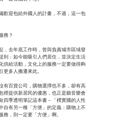
備歡迎包給外國人的計畫，不過，這一包
服務？
起，去年底工作時，曾與負責城市區域發
提到：如今能吸引人們居住，並決定生活
化供給活動，文化上的服務一定要做得夠
引更多人搬遷來此。
沒有百貨公司，購物選擇也不多，卻有高
包裡提供新居民的優惠，也正是聽音樂會
歐四季透明筆記這本書－「樸實國的人性
中自有另一種「方便」的定義：購物上不
服務，則一定要「方便」啊。