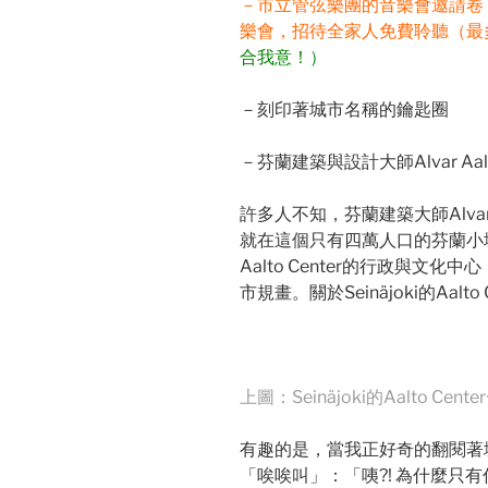
－市立管弦樂團的音樂會邀請卷
樂會，招待全家人免費聆聽（最
合我意！）
－刻印著城市名稱的鑰匙圈
－芬蘭建築與設計大師Alvar Aa
許多人不知，芬蘭建築大師Alva
就在這個只有四萬人口的芬蘭小城市
Aalto Center的行政與
市規畫。關於Seinäjoki的Aal
上圖：Seinäjoki的Aalto Cent
有趣的是，當我正好奇的翻閱著
「唉唉叫」：「咦?! 為什麼只