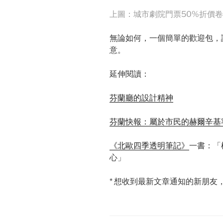
上圖：城市劇院門票50%折價卷
無論如何，一個簡單的歡迎包，
意。
延伸閱讀：
芬蘭廳的設計精神
芬蘭快報：屬於市民的赫爾辛基
《北歐四季透明筆記》
一書：「
心」
* 想收到最新文章通知的新朋友