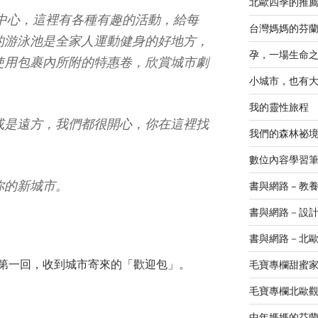
北歐四季的推
的城市中心，這裡有各種有趣的活動，給每
台灣媽媽的芬
的游泳池是全家人運動健身的好地方，
孕，一場生命
使用包裹內所附的特惠卷，欣賞城市劇
小城市，也有
我的靈性旅程
或是遠方，我們都很開心，你在這裡找
我們的森林祕
數位內容學習
你的新城市。
書與網路 – 教
書與網路－設
書與網路－北
第一回，收到城市寄來的「歡迎包」。
毛寶專欄甜蜜
毛寶專欄北歐
中年媽媽的芬