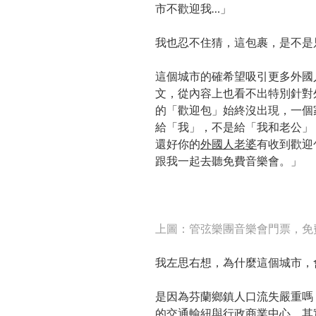
市不歡迎我…」
我也忍不住猜，這包裹，是不是
這個城市的確希望吸引更多外國
文，從內容上也看不出特別針對
的「歡迎包」始終沒出現，一個
給「我」，不是給「我和老公」
還好你的
外國人老婆
有收到歡迎
跟我一起去聽免費音樂會。」
上圖：管弦樂團音樂會門票，免
我左思右想，為什麼這個城市，
是因為芬蘭鄉鎮人口流失嚴重嗎
的交通輸紐與行政商業中心，其