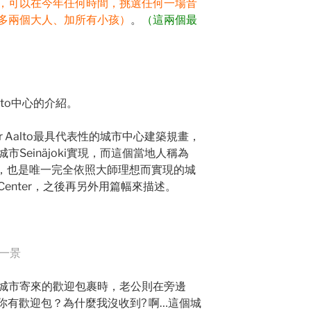
，可以在今年任何時間，挑選任何一場音
多兩個大人、加所有小孩）
。
（這兩個最
lto中心的介紹。
r Aalto最具代表性的城市中心建築規畫，
Seinäjoki實現，而這個當地人稱為
文化中心，也是唯一完全依照大師理想而實現的城
to Center，之後再另外用篇幅來描述。
er一景
城市寄來的歡迎包裹時，老公則在旁邊
有你有歡迎包？為什麼我沒收到? 啊…這個城