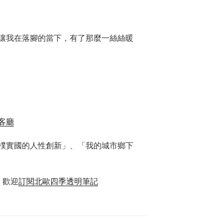
讓我在落腳的當下，有了那麼一絲絲暖
客廳
樸實國的人性創新」、「我的城市鄉下
，歡迎
訂閱北歐四季透明筆記