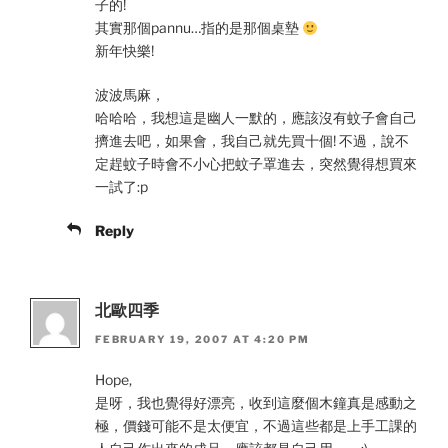
子的!
其實那個pannu…指的是那個桌墊
新年快樂!
波波馬麻，
哈哈哈，我想這是幽人一默的，應該沒有蚊子會自己
擠進去吧，如果會，我自己就先買十個! 不過，說不
定趕蚊子時會不小心把蚊子罩進去，突然覺得想買來
一試了:p
Reply
北歐四季
FEBRUARY 19, 2007 AT 4:20 PM
Hope,
是呀，我也覺得好漂亮，收到這麼個木鐘真是感動之
極，價錢可能不是太便宜，不過這些都是上手工課的