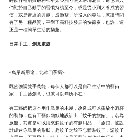
時候各種消費服務都不如亞洲方便又琳瑯滿目，這也讓人
們勤於自己動手的習慣持續至今，或是從小到大養成的習
慣，或是普遍的興趣，透過雙手所投入的專注，就讓時間
有了另一種品質，平衡了高科技發展的快節奏，也許，這
正是一種簡單生活的樂趣。
日常手工，創意處處
<鳥巢新用途，北歐四季攝>
既然強調雙手萬能，每個人都可以是自己生活中的藝術
家，手工藝創意，也就可以無所不在：
有工藝師把原本用作鳥巢的木屋，改造成可以擺放小酒杯
的裝飾；也有工藝師幽默地設計出「蚊子的旅館」，名為
旅館，其實是可以用來趕蚊子的有趣用品，「旅館」被設
計成迷你鳥巢的形狀，趕蚊子之餘不忘體貼蚊子，請蚊子