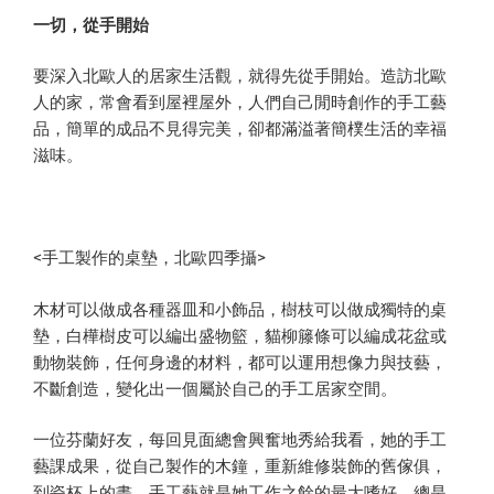
一切，從手開始
要深入北歐人的居家生活觀，就得先從手開始。造訪北歐
人的家，常會看到屋裡屋外，人們自己閒時創作的手工藝
品，簡單的成品不見得完美，卻都滿溢著簡樸生活的幸福
滋味。
<手工製作的桌
>
墊，北歐四季攝
木材可以做成各種器皿和小飾品，樹枝可以做成獨特的桌
墊，白樺樹皮可以編出盛物籃，貓柳籐條可以編成花盆或
動物裝飾，任何身邊的材料，都可以運用想像力與技藝，
不斷創造，變化出一個屬於自己的手工居家空間。
一位芬蘭好友，每回見面總會興奮地秀給我看，她的手工
藝課成果，從自己製作的木鐘，重新維修裝飾的舊傢俱，
到瓷杯上的畫，手工藝就是她工作之餘的最大嗜好，總是