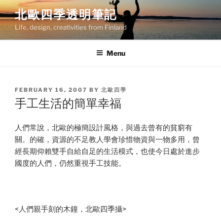
Skip
北歐四季透明筆記
to
Life, design, creativities from Finland
content
Menu
POSTED
FEBRUARY 16, 2007
BY
北歐四季
ON
手工生活的簡單幸福
人們常說，北歐的極簡設計風格，與過去曾有的貧窮有
關。的確，資源的不足教人學會珍惜物資與一物多用，曾
經長期仰賴雙手自給自足的生活模式，也使今日處於進步
國度的人們，仍然重視手工技能。
<人們親手刻的木鐘，北歐四季攝>