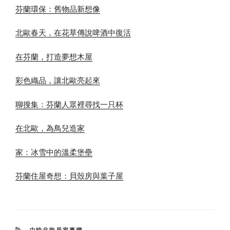
芬蘭環保：舊物品新想像
北歐春天，在花草傳說啤酒中復活
在芬蘭，打造夢想木屋
彩色織品，讓北歐亮起來
聊搜集：芬蘭人眾裡尋找一只杯
在北歐，為鳥兒造家
家：冰雪中的溫柔堡壘
芬蘭住屋奇想：貝殼房與葉子屋
CATEGORIES
中時北歐居家專欄