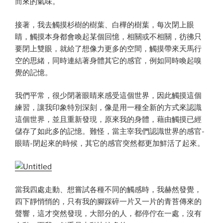
而來的氣味。
接著，我去觸摸杉樹的樹葉、白樺的樹葉，每次閉上眼
睛，觸摸本身都會喚起某個回憶，相關或不相關，彷彿只
要閉上雙眼，就給了想像力更多的空間，觸摸帶來天馬行
空的思緒，同時連結著身體其它的感官，例如同時喚起嗅
覺的記憶。
我們平常，很少閉著眼睛來感受這個世界，因此觸摸這個
練習，讓我印象特別深刻，像是用一種全新的方式來認識
這個世界，並且重新發現，原來我的身體，藉由觸摸已經
儲存了如此多的記憶。難怪，當主宰我們認識世界的感官-
眼睛-閉起來的時候，其它的感官突然都更加鮮活了起來。
當我四處走動、想嘗試各種不同的觸感時，我赫然發覺，
四下靜悄悄的，只有我的腳踩碎一片又一片的青苔傳來的
聲響，這才突然發現，大部分的人，都停佇在一處，沒有