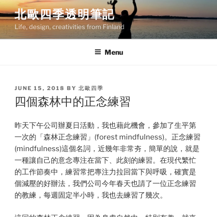
Skip
北歐四季透明筆記
to
Life, design, creativities from Finland
content
Menu
POSTED
JUNE 15, 2018
BY
北歐四季
ON
四個森林中的正念練習
昨天下午公司辦夏日活動，我也藉此機會，參加了生平第
一次的「森林正念練習」(forest mindfulness)。正念練習
(mindfulness)這個名詞，近幾年非常夯，簡單的說，就是
一種讓自己的意念專注在當下、此刻的練習。在現代繁忙
的工作節奏中，練習常把專注力拉回當下與呼吸，確實是
個減壓的好辦法，我們公司今年春天也請了一位正念練習
的教練，每週固定半小時，我也去練習了幾次。