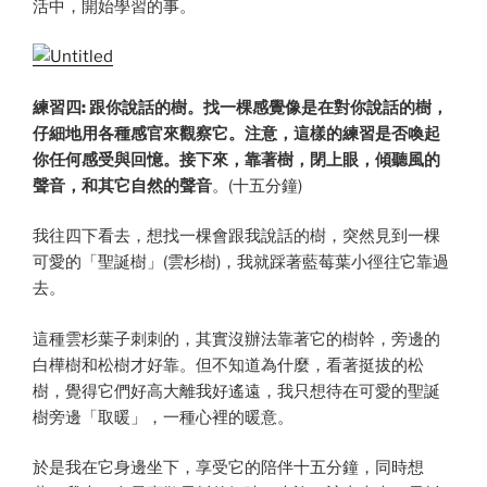
活中，開始學習的事。
練習四: 跟你說話的樹。找一棵感覺像是在對你說話的樹，
仔細地用各種感官來觀察它。注意，這樣的練習是否喚起
你任何感受與回憶。接下來，靠著樹，閉上眼，傾聽風的
聲音，和其它自然的聲音
。(十五分鐘)
我往四下看去，想找一棵會跟我說話的樹，突然見到一棵
可愛的「聖誕樹」(雲杉樹)，我就踩著藍莓葉小徑往它靠過
去。
這種雲杉葉子刺刺的，其實沒辦法靠著它的樹幹，旁邊的
白樺樹和松樹才好靠。但不知道為什麼，看著挺拔的松
樹，覺得它們好高大離我好遙遠，我只想待在可愛的聖誕
樹旁邊「取暖」，一種心裡的暖意。
於是我在它身邊坐下，享受它的陪伴十五分鐘，同時想