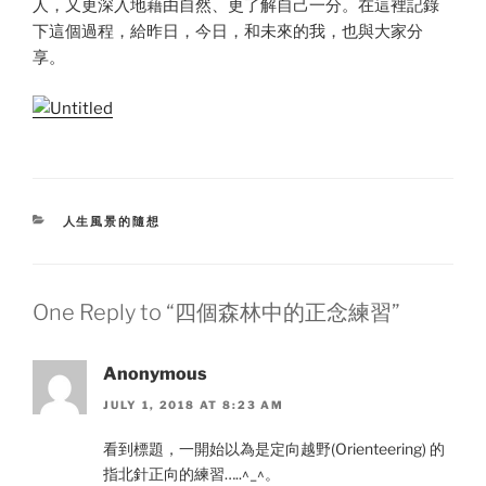
人，又更深入地藉由自然、更了解自己一分。在這裡記錄
下這個過程，給昨日，今日，和未來的我，也與大家分
享。
CATEGORIES
人生風景的隨想
One Reply to “四個森林中的正念練習”
Anonymous
JULY 1, 2018 AT 8:23 AM
看到標題，一開始以為是定向越野(Orienteering) 的
指北針正向的練習…..^_^。