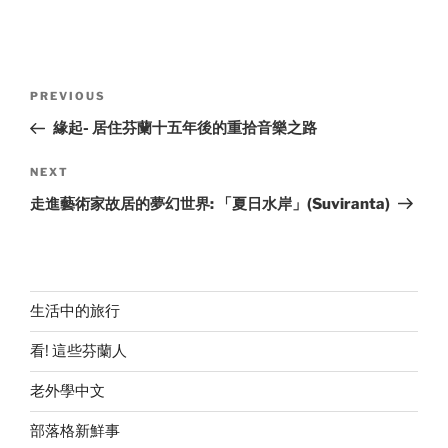
Post
Previous
PREVIOUS
navigation
Post
緣起- 居住芬蘭十五年後的重拾音樂之路
Next
NEXT
Post
走進藝術家故居的夢幻世界: 「夏日水岸」(Suviranta)
生活中的旅行
看! 這些芬蘭人
老外學中文
部落格新鮮事