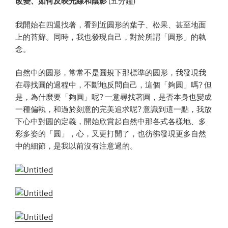
改變、如何反映光線和陰影
(五分鐘)
我開始在四週找著，看到近圓形的葉子、松果、甚至地面
上的苔蘚。同時，我也發現自己，對於所謂「圓形」的執
念。
自然中的圓形，常常不是圓規下那標準的圓形，我發現我
在尋找圓的過程中，不斷地反問自己，這個「夠圓」嗎? 但
是，為什麼要「夠圓」呢? 一意尋找著圓，是否本身也變成
一種偏執，和過於刻意的完美追求呢? 意識到這一點，我放
下心中對圓的定義，開始欣賞起自然中那各式各樣地、多
彩多姿的「圓」，心，又更打開了，也彷彿發現更多自然
中的細節，是我以前沒有注意過的。