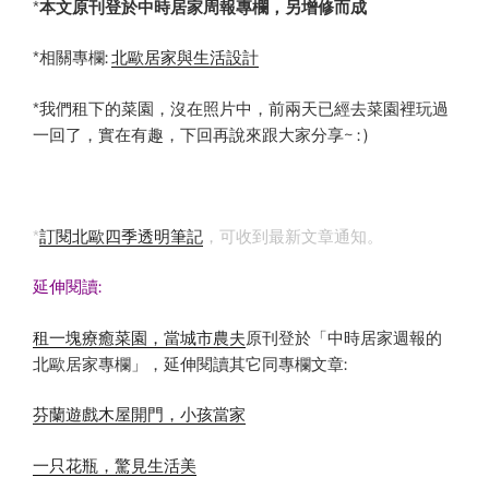
*
本文原刊登於中時居家周報專欄，另增修而成
*相關專欄:
北歐居家與生活設計
*我們租下的菜園，沒在照片中，前兩天已經去菜園裡玩過
一回了，實在有趣，下回再說來跟大家分享~ : )
*
訂閱北歐四季透明筆記
，可收到最新文章通知。
延伸閱讀:
租一塊療癒菜園，當城市農夫
原刊登於「中時居家週報的
北歐居家專欄」，延伸閱讀其它同專欄文章:
芬蘭遊戲木屋開門，小孩當家
一只花瓶，驚見生活美