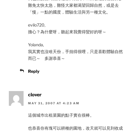
難免太快太急，難怪大家都渴望回歸自然，或是去
「慢」一點的國度，體驗生活與另一種文化。
evilo720,
擔心？為什麼呀，聽起來我覺得蠻好的呀～
Yolanda,
我其實也沒啥天份，手拙得很哩，只是喜歡體驗自然
而已～ 多謝恭喜～
Reply
clover
MAY 31, 2007 AT 4:23 AM
這個城巿出租菜園的點子實在很棒。
也恭喜你有塊可以耕種的園地，改天就可以見到收成