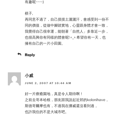
有趣呢~~~:)
棋子,
再同意不過了，自己摸摸土灑灑汗，會感受到一份不
同的價值，從做中腳踏實地，心靈跟身體才會一致，
我覺得自己很幸運，能朝著「自然人」多靠近一步，
也很高興你有同樣的體會呢! ^_^ 希望你有一天，也
擁有自己的一片小田園。
Reply
小威
JUNE 2, 2007 AT 10:44 AM
好一片療癒園地，真是令人期待啊！
之前去哥本哈根，朋友跟我說起近郊的kolonihave，
斯德哥爾摩也有，不過我在挪威還沒看到過，
也許我住的不是大城市吧。