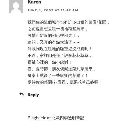
Karen
JUNE 3, 2007 AT 11:47 AM
我們住的這個城市也有許多出租的菜園/花園，
之前也曾想去租一塊地種些蔬果，
可惜距離近的都已被租走了，
遠的，又真的有點太遠了～～
所以到現在租地的願望還沒成真呢！
不過，家裡倒是種了許多花花草草，
彌補心裡的一點小缺憾！
春、夏時節，朋友偶爾送菜到家裏來，
餐桌上就多了一些家鄉的菜餚了！
期待你的菜園/花園裡，蔬果花草茂盛喔！
Reply
Pingback:
at 北歐四季透明筆記