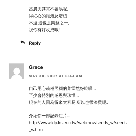
當農夫其實不容易呢,
得細心的灌溉及培植…
不過,這也是樂趣之一,
祝你有好收成哦!
Reply
Grace
MAY 30, 2007 AT 6:44 AM
自己用心栽種照顧的菜當然好吃囉…
至少會特別的感恩與珍惜…
現在的人因為得來太容易,所以也很浪費呢..
介紹你一部記錄短片…
http://www.ldp.ks.edu.tw/webmov/seeds_w/seeds
_w.htm