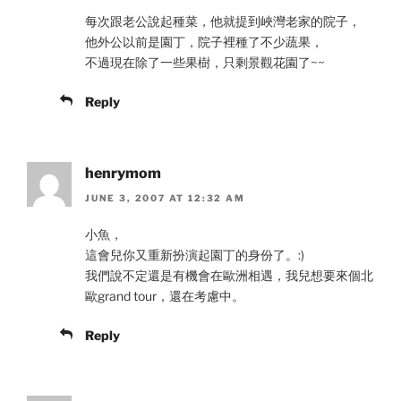
每次跟老公說起種菜，他就提到峽灣老家的院子，
他外公以前是園丁，院子裡種了不少蔬果，
不過現在除了一些果樹，只剩景觀花園了~~
Reply
henrymom
JUNE 3, 2007 AT 12:32 AM
小魚，
這會兒你又重新扮演起園丁的身份了。:)
我們說不定還是有機會在歐洲相遇，我兒想要來個北
歐grand tour，還在考慮中。
Reply