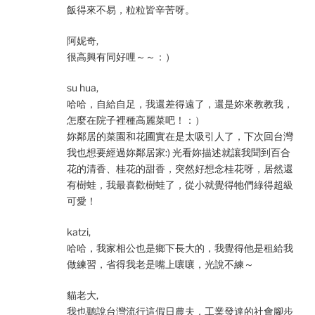
飯得來不易，粒粒皆辛苦呀。
阿妮奇,
很高興有同好哩～～：）
su hua,
哈哈，自給自足，我還差得遠了，還是妳來教教我，
怎麼在院子裡種高麗菜吧！：）
妳鄰居的菜園和花圃實在是太吸引人了，下次回台灣
我也想要經過妳鄰居家:) 光看妳描述就讓我聞到百合
花的清香、桂花的甜香，突然好想念桂花呀，居然還
有樹蛙，我最喜歡樹蛙了，從小就覺得牠們綠得超級
可愛！
katzi,
哈哈，我家相公也是鄉下長大的，我覺得他是租給我
做練習，省得我老是嘴上嚷嚷，光說不練～
貓老大,
我也聽說台灣流行這假日農夫，工業發達的社會腳步