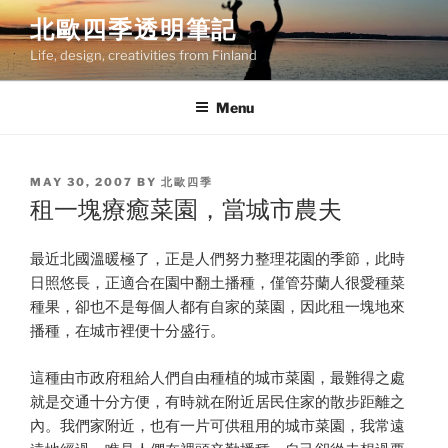
Skip
北歐四季透明筆記
to
Life, design, creativities from Finland
content
Menu
POSTED
MAY 30, 2007
BY
北歐四季
ON
租一塊療癒菜園，當城市農夫
最近北國溫暖極了，正是人們努力整理花園的季節，此時
日照悠長，正適合在園中翻土播種，僅管芬蘭人很愛種菜
種果，卻也不是每個人都有自家的菜園，因此租一塊地來
播種，在城市裡便十分盛行。
這種由市政府租給人們自由種植的城市菜園，最難得之處
就是交通十分方便，有時就在附近居民住家的散步距離之
內。我們家附近，也有一片可供租用的城市菜園，我常遠