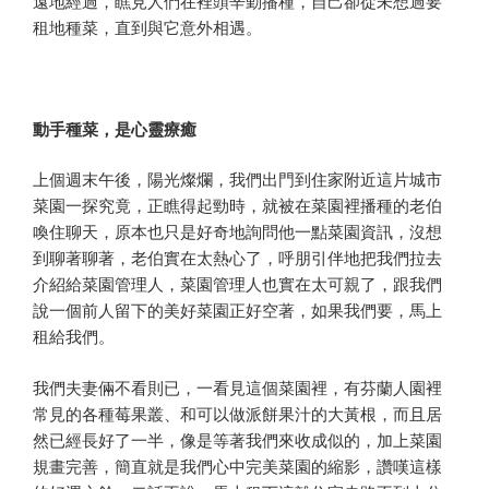
遠地經過，瞧見人們在裡頭辛勤播種，自己卻從未想過要
租地種菜，直到與它意外相遇。
動手種菜，是心靈療癒
上個週末午後，陽光燦爛，我們出門到住家附近這片城市
菜園一探究竟，正瞧得起勁時，就被在菜園裡播種的老伯
喚住聊天，原本也只是好奇地詢問他一點菜園資訊，沒想
到聊著聊著，老伯實在太熱心了，呼朋引伴地把我們拉去
介紹給菜園管理人，菜園管理人也實在太可親了，跟我們
說一個前人留下的美好菜園正好空著，如果我們要，馬上
租給我們。
我們夫妻倆不看則已，一看見這個菜園裡，有芬蘭人園裡
常見的各種莓果叢、和可以做派餅果汁的大黃根，而且居
然已經長好了一半，像是等著我們來收成似的，加上菜園
規畫完善，簡直就是我們心中完美菜園的縮影，讚嘆這樣