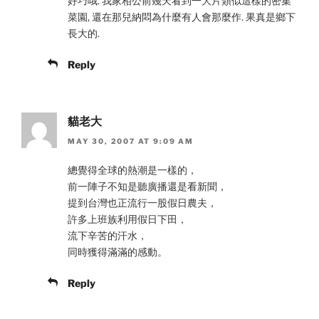
好巧哦. 我家相公前幾天看到一大片類似這樣的密集
菜園, 還在那兒納悶為什麼有人會那麼作. 果真是鄉下
長大的.
Reply
貓老大
MAY 30, 2007 AT 9:09 AM
總覺得全球的熱潮是一樣的，
前一陣子不知是聽廣播還是看新聞，
提到台灣也正流行一股假日農夫，
許多上班族利用假日下田，
流下辛苦的汗水，
同時獲得滿滿的感動。
Reply