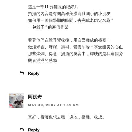
這是一部11 分鐘長的紀錄片
拍攝的內容是有關高雄美濃龍肚國小的小朋友
如何用一整個學期的時間，去完成老師定名為 ”
一包穀子 ” 的寒假作業
看著他們在歡呼豐收後，用自己種成的盛宴 ~
做爆米香、麻糬、壽司、營養午餐 ~ 享受甜美的心血
那些燦爛、得意、揚眉的笑容中，輝映的是我這個旁
觀者滿滿的感動
Reply
阿妮奇
MAY 30, 2007 AT 7:19 AM
真好，看著也想去租一塊地，播種、收成。
Reply