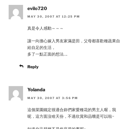
evilo720
MAY 30, 2007 AT 12:25 PM
真是令人感動～～～
讓一向擔心嫁入男友家滿是田，父母都喜歡種蔬果自
給自足的生活，
多了一點正面的想法….
Reply
Yolanda
MAY 30, 2007 AT 3:56 PM
這個菜園鐵定很適合妳們家愛種花的男主人喔，我
呢，這方面沒啥天份，不過欣賞和品嚐是可以啦~
知道自己耕種不是件容易的事呢~