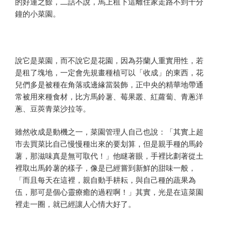
的好運之餘，二話不說，馬上租下這離住家走路不到十分
鐘的小菜園。
說它是菜園，而不說它是花園，因為芬蘭人重實用性，若
是租了塊地，一定會先規畫種植可以「收成」的東西，花
兒們多是被種在角落或邊緣當裝飾，正中央的精華地帶通
常被用來種食材，比方馬鈴薯、莓果叢、紅蘿蔔、青蔥洋
蔥、豆莢青菜沙拉等。
雖然收成是動機之一，菜園管理人自己也說：「其實上超
市去買菜比自己慢慢種出來的要划算，但是親手種的馬鈴
薯，那滋味真是無可取代！」他瞇著眼，手裡比劃著從土
裡取出馬鈴薯的樣子，像是已經嘗到新鮮的甜味一般，
「而且每天在這裡，親自動手耕耘，與自己種的蔬果為
伍，那可是個心靈療癒的過程啊！」其實，光是在這菜園
裡走一圈，就已經讓人心情大好了。