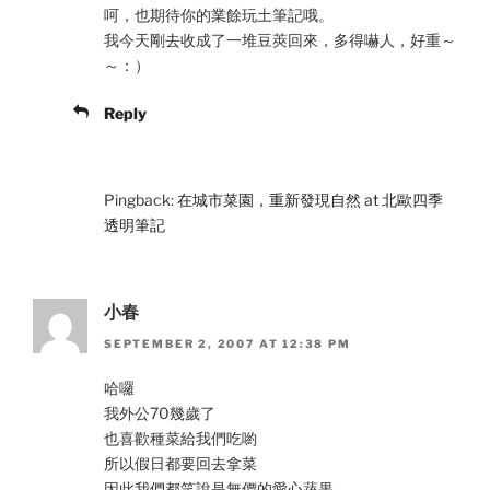
呵，也期待你的業餘玩土筆記哦。
我今天剛去收成了一堆豆莢回來，多得嚇人，好重～
～：）
Reply
Pingback:
在城市菜園，重新發現自然 at 北歐四季
透明筆記
小春
SEPTEMBER 2, 2007 AT 12:38 PM
哈囉
我外公70幾歲了
也喜歡種菜給我們吃喲
所以假日都要回去拿菜
因此我們都笑說是無價的愛心蔬果