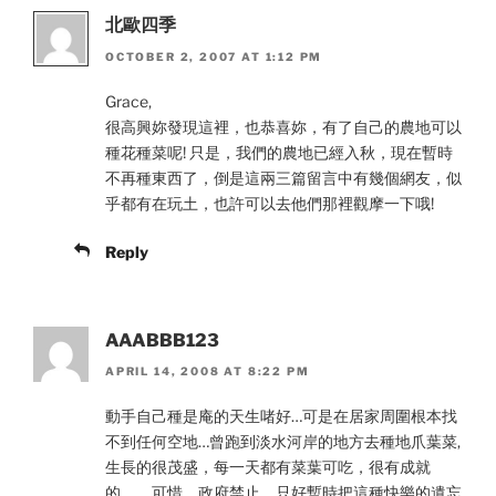
北歐四季
OCTOBER 2, 2007 AT 1:12 PM
Grace,
很高興妳發現這裡，也恭喜妳，有了自己的農地可以
種花種菜呢! 只是，我們的農地已經入秋，現在暫時
不再種東西了，倒是這兩三篇留言中有幾個網友，似
乎都有在玩土，也許可以去他們那裡觀摩一下哦!
Reply
AAABBB123
APRIL 14, 2008 AT 8:22 PM
動手自己種是庵的天生啫好…可是在居家周圍根本找
不到任何空地…曾跑到淡水河岸的地方去種地爪葉菜,
生長的很茂盛，每一天都有菜葉可吃，很有成就
的， 可惜，政府禁止．只好暫時把這種快樂的遺忘