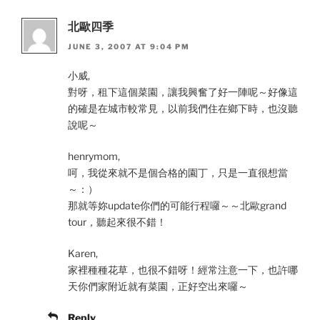
北歐四季
JUNE 3, 2007 AT 9:04 PM
小威,
對呀，租下這個菜園，讓我興奮了好一陣呢～好像這
的確是在城市較常見，以前我們住在鄉下時，也沒聽
說呢～
henrymom,
呵，我從來就不是個合格的園丁，只是一直很想當
～：）
那就等妳update你們的可能行程囉～～北歐grand
tour，聽起來很不錯！
Karen,
家裡種種花草，也很不錯呀！經常注意一下，也許哪
天你們家附近就有菜園，正好空出來囉～
Reply