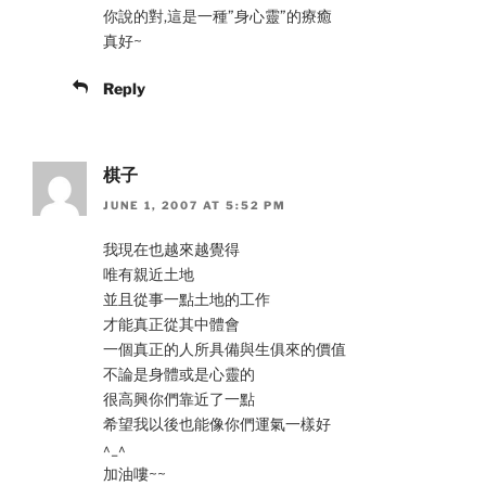
你說的對,這是一種”身心靈”的療癒
真好~
Reply
棋子
JUNE 1, 2007 AT 5:52 PM
我現在也越來越覺得
唯有親近土地
並且從事一點土地的工作
才能真正從其中體會
一個真正的人所具備與生俱來的價值
不論是身體或是心靈的
很高興你們靠近了一點
希望我以後也能像你們運氣一樣好
^_^
加油嘍~~