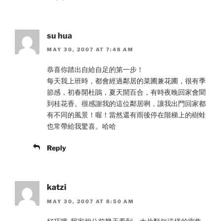
su hua
MAY 30, 2007 AT 7:48 AM
恭喜你踏出自給自足的第一步！
每天我上班時，都會經過鄰居的菜圃兼花圃，很有季
節感，初春開杜鵑，夏天開百合，有時夜晚回家會聞
到桂花香。很感謝我的這位鄰居咧，讓我出門回家都
有不同的風景！喔！當然還有雨後停在階梯上的樹蛙
也常帶給我驚喜。哈哈
Reply
katzi
MAY 30, 2007 AT 8:50 AM