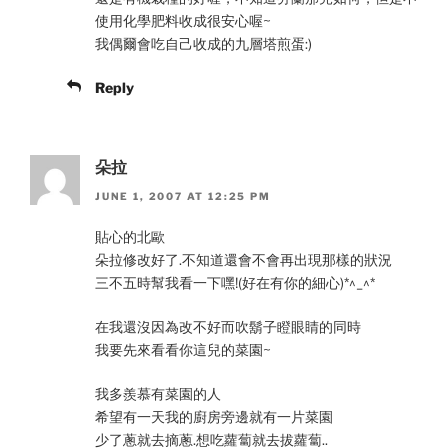
使用化學肥料收成很安心喔~
我偶爾會吃自己收成的九層塔煎蛋:)
Reply
朵拉
JUNE 1, 2007 AT 12:25 PM
貼心的北歐
朵拉修改好了.不知道還會不會再出現那樣的狀況
三不五時幫我看一下嘿!(好在有你的細心)*^_^*
在我還沒因為改不好而吹鬍子瞪眼睛的同時
我要先來看看你這兒的菜園~
我多羨慕有菜園的人
希望有一天我的廚房旁邊就有一片菜園
少了蔥就去摘蔥.想吃蘿蔔就去拔蘿蔔..