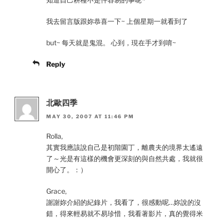
我去留言版跟妳恭喜一下~ 上個星期一就看到了
but~ 每天就是鬼混。 心到，現在手才到唷~
Reply
北歐四季
MAY 30, 2007 AT 11:46 PM
Rolla,
其實我應該說自己是初階園丁，離農夫的境界太遙遠
了～光是有這樣的機會更深刻的與自然共處，我就很
開心了。：）
Grace,
謝謝妳介紹的紀錄片，我看了，很感動呢…妳說的沒
錯，得來輕易就不易珍惜，我看著影片，真的覺得米