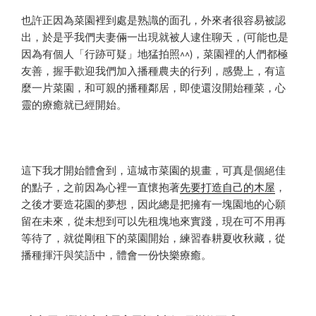
也許正因為菜園裡到處是熟識的面孔，外來者很容易被認
出，於是乎我們夫妻倆一出現就被人逮住聊天，(可能也是
因為有個人「行跡可疑」地猛拍照^^)，菜園裡的人們都極
友善，握手歡迎我們加入播種農夫的行列，感覺上，有這
麼一片菜園，和可親的播種鄰居，即使還沒開始種菜，心
靈的療癒就已經開始。
這下我才開始體會到，這城市菜園的規畫，可真是個絕佳
的點子，之前因為心裡一直懷抱著
先要打造自己的木屋
，
之後才要造花園的夢想，因此總是把擁有一塊園地的心願
留在未來，從未想到可以先租塊地來實踐，現在可不用再
等待了，就從剛租下的菜園開始，練習春耕夏收秋藏，從
播種揮汗與笑語中，體會一份快樂療癒。