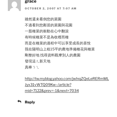
grace
OCTOBER 2, 2007 AT 7:07 AM
雖然還未看倒您的菜園
不過看到您鄰居的菜園與花園
一股種菜的衝動在心中翻滾
有時候種菜不是為收穫而種
而是在種菜的過程中可以享受成長的喜悅
我在陽明山上租15平的農地準備種花與種菜
剛整好地 找尋資料觀摩別人的農園
發現這ㄦ新天地
真棒ㄋㄟ
http://tw.myblog.yahoo.com/jw!nqZQeLeRERmML
Jyx31vWTQ09Kw–/article?
mid=7122&prev=-1&next=7034
Reply