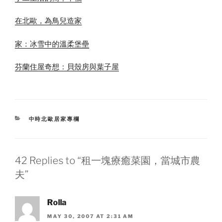
在北歐，為鳥兒造家
家：冰雪中的溫柔堡壘
芬蘭住屋奇想：貝殼房與葉子屋
CATEGORIES
中時北歐居家專欄
42 Replies to “租一塊療癒菜園，當城市農
夫”
Rolla
MAY 30, 2007 AT 2:31 AM