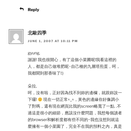
Reply
北歐四季
JUNE 1, 2007 AT 10:11 PM
gyung,
謝謝! 我也很開心，有了這個小菜圃呢!我看這裡的
人，都是自己做堆肥呢~自己種的九層塔煎蛋，呵，
我都聞到那香味了!:)
朵拉,
呵，沒有啦，正好因為找不到妳的邊欄，就跟妳說一
下囉!
現在一切正常^_^，黃色的邊緣你好像調小
了對嗎，還有現在網頁比我的screen略寬了一點. .不
過這是很小的細節，應該沒什麼問題，我想每個讀者
的browser和解析度都有些不同的~我也沒想到就這
麼擁有一個小菜園了，完全不在我的預料之內，真是